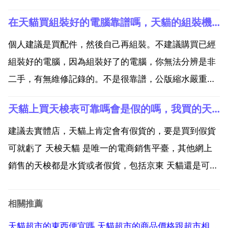
買組裝電腦配件可靠 試想千年萬古後，買組裝電腦配件
在天貓買組裝好的電腦靠譜嗎，天貓的組裝機靠譜嗎？
可靠 百姓茶餘飯後贊。買組裝電腦配件可靠 可靠是可
靠的 畢竟沒人會偷工減料給你而影響自己信譽，不過人
個人建議是買配件，然後自己再組裝。不建議購買已經
家...
組裝好的電腦，因為組裝好了的電腦，你無法分辨是非
二手，有無維修記錄的。不是很靠譜，公版縮水嚴重。
不好，盡量到實體店去，也貴不了多少，主要放心。天
天貓上買天梭表可靠嗎會是假的嗎，我買的天梭手錶鏡面出現細微劃痕是不是就是假的
貓的組裝機靠譜嗎？天貓的這家店還好，比 那些伺服器
和雜牌配件以及二手配件組裝的好得多版，不過一般這
建議去實體店，天貓上肯定會有假貨的，要是買到假貨
種店鋪。權...
可就虧了 天梭天貓 是唯一的電商銷售平臺，其他網上
銷售的天梭都是水貨或者假貨，包括京東 天貓還是可靠
的，可以在天梭官方 購買。可以說有八成都是假的，你
可以不信，那寶玉拿著書子,笑嘻嘻走進來遞給麝月收
相關推薦
了,便出來將那本 莊子 收了,把幾部向來最得意的,如 ...
天貓超市的東西便宜嗎,天貓超市的商品價格跟超市相比是貴還是便宜？