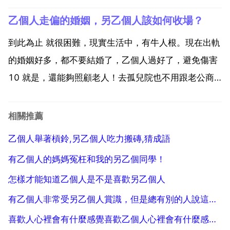
點。出自 戰國 莊子 莊子 齊物論 形固可使如槁木，而心
乙個人走偏的婚姻，另乙個人該如何收場？
固可使如死灰乎？譯文 形體固然可以使它像乾枯的樹
木，而心固然可以使像死灰一樣嗎...
到此為止 就很困難，現實生活中，有牛人根。現在出軌
的婚姻好多，都不要結婚了，乙個人過好了，避免傷害
10 就是，還能夠照顧老人！去孤兒院也不用跟老公商
量！很多事都能自己做主！也不能以偏概全，幸福的婚
姻也還是有的，希望你也能擁有。總有乙個人會真心對
相關推薦
你好的，你要善於發現，日久看人心麼。出軌大家怎麼
乙個人舉著槓鈴,另乙個人吃力搬磚,猜成語
看，賈...
有乙個人的媽媽冤枉和我的另乙個同學！
怎樣才能知道乙個人是不是喜歡另乙個人
有乙個人非常受另乙個人賞識，但是總有別的人說這個被受賞識的人壞話，是為什麼呢？
喜歡人心裡會有什麼感覺喜歡乙個人心裡會有什麼感覺？