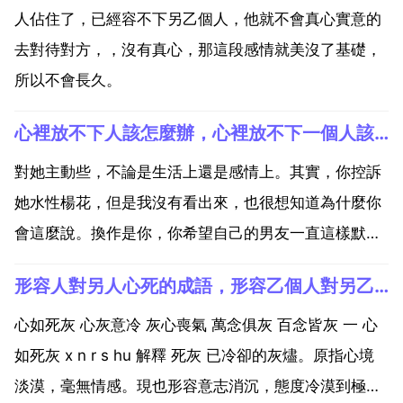
人佔住了，已經容不下另乙個人，他就不會真心實意的
去對待對方，，沒有真心，那這段感情就美沒了基礎，
所以不會長久。
心裡放不下人該怎麼辦，心裡放不下一個人該怎麼辦？
對她主動些，不論是生活上還是感情上。其實，你控訴
她水性楊花，但是我沒有看出來，也很想知道為什麼你
會這麼說。換作是你，你希望自己的男友一直這樣默默
愛你，沒有一點表示？這種表示不只是物質上的，更包
形容人對另人心死的成語，形容乙個人對另乙個人心死的成語
括了自己對她的主動關心 問候 安慰和鼓勵，你自習想
想，你有麼？女孩子喜歡浪漫的，即使你沒有能力給她
心如死灰 心灰意冷 灰心喪氣 萬念俱灰 百念皆灰 一 心
遊艇豪宅，...
如死灰 x n r s hu 解釋 死灰 已冷卻的灰燼。原指心境
淡漠，毫無情感。現也形容意志消沉，態度冷漠到極