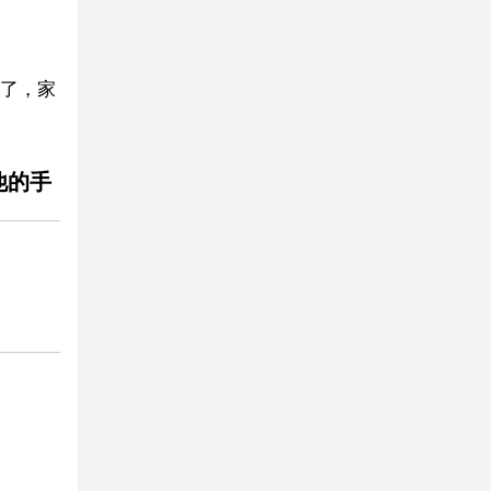
了，家
他的手