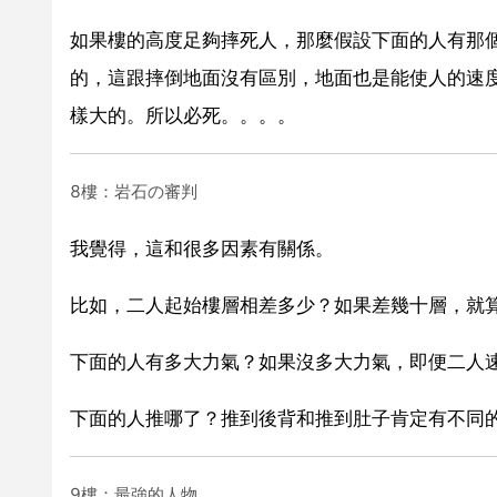
如果樓的高度足夠摔死人，那麼假設下面的人有那
的，這跟摔倒地面沒有區別，地面也是能使人的速度
樣大的。所以必死。。。。
8樓：岩石の審判
我覺得，這和很多因素有關係。
比如，二人起始樓層相差多少？如果差幾十層，就
下面的人有多大力氣？如果沒多大力氣，即便二人
下面的人推哪了？推到後背和推到肚子肯定有不同
9樓：最強的人物