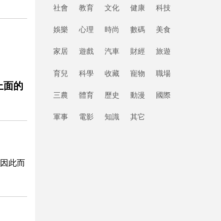
社會
教育
文化
健康
科技
娛樂
心理
時尚
數碼
美食
家居
遊戲
汽車
財經
旅遊
育兒
科學
收藏
寵物
職場
上面的
三農
體育
歷史
動漫
國際
軍事
電影
知識
其它
因此而