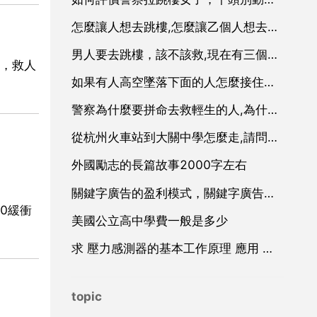
怎麼讓人想去跳樓,怎麼讓乙個人想去跳樓？
男人要去跳樓，該不該救,現在有三個男人要跳樓問那個女人必須要救其中乙個你會救誰
，救人
如果有人高空墜落下面的人怎麼接住才最安全
警察為什麼要拼命去救輕生的人,為什麼要挽救要自殺的人
從杭州火車站到大關中學怎麼走,請問杭州東火車站到大關中學怎麼搭公車去啊,在附近租房間哪裡會比較便宜
外國勵志的長篇故事2000字左右
關鍵字廣告的盈利模式，關鍵字廣告廣告
0緩衝
美國公立高中學費一般是多少
求 壓力感測器的基本工作原理 應用 和設計 方面的資料
topic