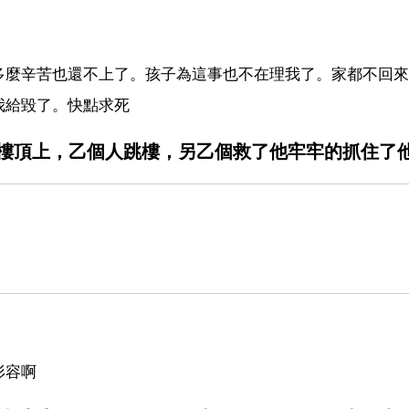
多麼辛苦也還不上了。孩子為這事也不在理我了。家都不回來
我給毀了。快點求死
樓頂上，乙個人跳樓，另乙個救了他牢牢的抓住了
形容啊