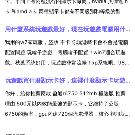
卡。市面上有兩種流行的顯示卡廠商，nvidia 英偉達 n
卡 和amd a卡 兩種顯示卡都有不同級別和等級的型
號，型號決定效能和價錢。英偉達顯示卡，按照目前最
用什麼系統玩遊戲最好，現在玩遊戲電腦用什麼系統好
新的顯示卡型號來說，gtx950，gtx960至gtx980，然
後gtx titan x和z版本...
我用的w7家庭版，盜版 不卡 你玩遊戲卡會不會是電腦
配置問題 玩啥子游戲，電腦啥子配置？win7適合玩遊
戲。秋葉系統好用，玩遊戲非常流暢！xp系統唄。98之
前包括98系統全部淘汰掉了。大多數遊戲都是基於xp系
玩遊戲買什麼顯示卡好，這裡什麼顯示卡玩遊戲品質最好？？
統做的。vista系統現在還沒普及，所以相容性很不健
全，有些遊戲玩不了或者有bug，不過以後...
你好，給你推薦兩款 盈通r6750 512mb 極速版 推薦
理由 500元以內效能最強的顯示卡，它維持了公版
6750的頻率，gpu內建720個流處理器，核心 視訊記
憶體工作頻率為700 4600，效能比同價位的藍寶石
hd6670 512mb至尊版要強得多，兩者差距大概接近