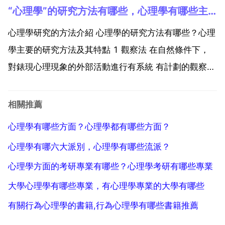
“心理學”的研究方法有哪些，心理學有哪些主要的研究方法
家看一下，那邊有對心理學初學者選書的建議和一些心
理學書的點評，樓主看一下自然就能找到適合的書了...
心理學研究的方法介紹 心理學的研究方法有哪些？心理
學主要的研究方法及其特點 1 觀察法 在自然條件下，
對錶現心理現象的外部活動進行有系統 有計劃的觀察，
從中發現心理現象產生 發展的規律。優點 適用範圍較
大 簡便易行 所得材料比較真實。缺點 結果難以重複驗
相關推薦
證 精確分析 難以控制目標現象的出現 受觀察者...
心理學有哪些方面？心理學都有哪些方面？
心理學有哪六大派別，心理學有哪些流派？
心理學方面的考研專業有哪些？心理學考研有哪些專業
大學心理學有哪些專業，有心理學專業的大學有哪些
有關行為心理學的書籍,行為心理學有哪些書籍推薦