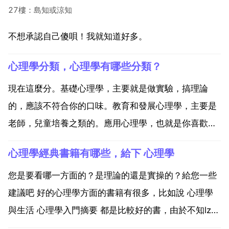
27樓：島知或涼知
不想承認自己傻唄！我就知道好多。
心理學分類，心理學有哪些分類？
現在這麼分。基礎心理學，主要就是做實驗，搞理論
的，應該不符合你的口味。教育和發展心理學，主要是
老師，兒童培養之類的。應用心理學，也就是你喜歡的
這類，但是這裡面又有很多小方向，比如，搞廣告設計
心理學經典書籍有哪些，給下 心理學
的需要廣告心理學，消費心理學。也就是說只要能用於
實踐的，多可以算是應用心理學，你如果希望能洞察人
您是要看哪一方面的？是理論的還是實操的？給您一些
心 雖然我覺得...
建議吧 好的心理學方面的書籍有很多，比如說 心理學
與生活 心理學入門摘要 都是比較好的書，由於不知lz要
的是哪種型別的，我還是建議樓主去psybook心理學之