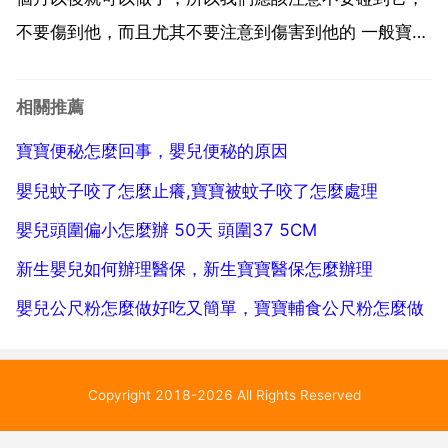
不要傷到他，而且尤其不要注意到傷害到他的 一般寶寶
三個月以後的話就會自己練習抬頭了。或者是可以大人
干預。寶寶幾個月可以抬頭一般情況下寶寶抬頭的時間
相關推薦
大概是在半周也就是我們說的六個月左右就可以了。一
寶寶便秘怎麼回事，嬰兒便秘的原因
般的...
嬰兒蚊子咬了怎麼止癢,寶寶被蚊子咬了怎麼處理
嬰兒頭圍偏小怎麼辦 50天 頭圍37 5CM
新生嬰兒如何辦理醫保，新生寶寶醫保怎麼辦理
嬰兒公尺粉怎麼做好吃又簡單，寶寶輔食公尺粉怎麼做
Copyright 2018-2026 All Rights Reserved