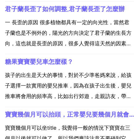
君子蘭長歪了如何調整,君子蘭長歪了怎麼辦
一 長歪的原因 很多植物都具有一定的向光性，當然君
子蘭也是不例外的，陽光的方向決定了君子蘭的生長方
向，這也就是長歪的原因，很多人覺得這天然的因素很
難改變，但是我們之前學過一些旋轉的方法就能解決這
糖果寶寶嬰兒車怎麼樣？
個問題，下面我們就來看看具體怎麼調整這個長歪的問
題吧 二 解決辦法 1.人為調整 當我們的植株一直向一邊
孩子的出生是天大的事情，對於不少準爸媽來說，給孩
生...
子選擇一款實用的嬰兒推車，因為在孩子出生後，嬰兒
推車將會用的頻率高，比如出行郊遊，走親訪友，帶上
孩子有一部結實耐用的嬰兒推車比較方便，以我自身奶
寶寶幾個月可以抬頭，正常嬰兒要幾個月就會抬頭了
爸3年的經驗教準爸準媽們如何選擇嬰兒推車。寶寶坐
在嬰兒推車裡面和媽媽交流。嬰兒推車要看是否平穩，
寶寶幾個月可以坐title，我覺得一般的情況下寶寶在三
要檢視輪胎底...
個月以後就可以做了，所以我們應該注意不要碰到它，