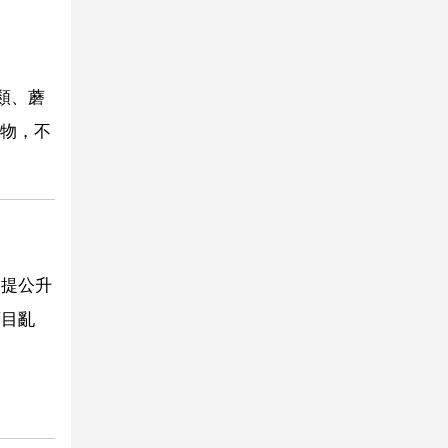
類、蘑
物，不
的提公升
盲目亂