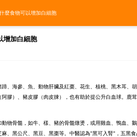
些什麼食物可以增加白細胞
以增加白細胞
豬蹄、海參、魚、動物肝臟及紅棗、花生、核桃、黑木耳、胡
（阿膠）、豬皮膠（肉皮腖），也有助於提公升白血球。鹿茸
加動物骨髓，如牛、樣、豬的骨髓燉燙，或用雞血、鴨血、鵝
麻、黑公尺、黑豆、黑棗等。中醫認為"黑可入腎"，五黑食