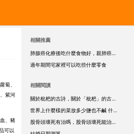
相關推薦
肺腺癌化療後吃什麼食物好，親肺癌化療期間吃什麼食物最好？
過年期間宅家裡可以吃些什麼零食
蘿蔔、
相關閱讀
、紫河
關於枇杷的古詩，關於「枇杷」的古詩有哪些？
世界上什麼樣的菜放多少鹽也不鹹 什麼菜永遠煮不熟 什麼痛好不了 什麼情忘不掉 什麼傷治不好 什麼人最難找
血、豬
股骨頭壞死有治嗎，股骨頭壞死能治好嗎？
品可以
結婚日期測算