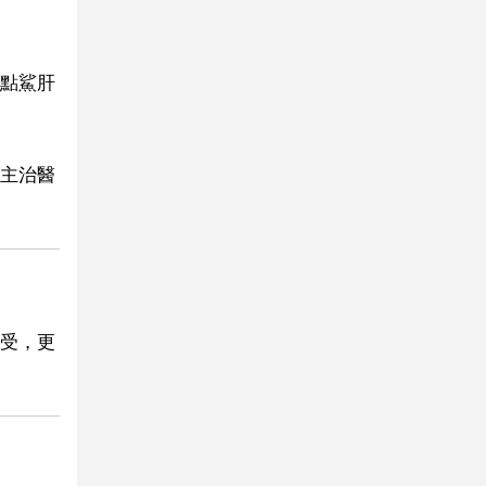
點鯊肝
主治醫
受，更