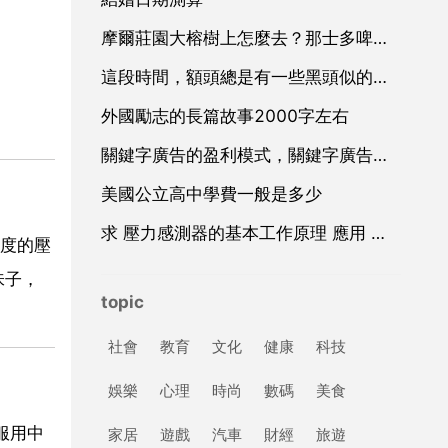
摩爾莊園大榕樹上怎麼去？那士多啤梨種子，誰帶我
這段時間，額頭總是有一些黑頭似的東西，我擠一擠它就邊膿了，痘印也去不掉，要怎麼解決啊？純天然的方法
外國勵志的長篇故事2000字左右
關鍵字廣告的盈利模式，關鍵字廣告廣告
美國公立高中學費一般是多少
求 壓力感測器的基本工作原理 應用 和設計 方面的資料
度的壓
味子，
topic
社會
教育
文化
健康
科技
娛樂
心理
時尚
數碼
美食
服用中
家居
遊戲
汽車
財經
旅遊