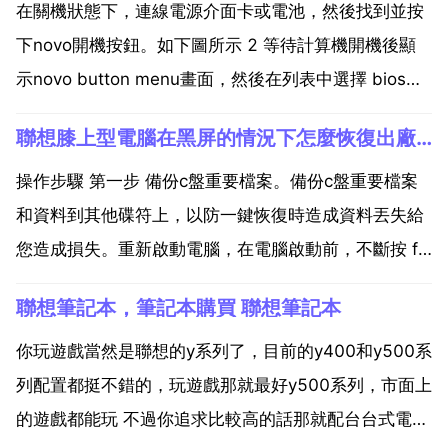
在關機狀態下，連線電源介面卡或電池，然後找到並按
下novo開機按鈕。如下圖所示 2 等待計算機開機後顯
示novo button menu畫面，然後在列表中選擇 bios
setup 並回車 3 按照上述操作，就可以正常進入bios
聯想膝上型電腦在黑屏的情況下怎麼恢復出廠設定？？？
setup介面。1 開啟電腦，點選桌面左下角的 開始 按
鈕，如圖所示...
操作步驟 第一步 備份c盤重要檔案。備份c盤重要檔案
和資料到其他碟符上，以防一鍵恢復時造成資料丟失給
您造成損失。重新啟動電腦，在電腦啟動前，不斷按 f2
鍵或鍵盤右上角的一鍵恢復，直到出現 聯想拯救系統
聯想筆記本，筆記本購買 聯想筆記本
介面，點選 檔案管理 選擇要備份的c盤資料，點選複製
備份到其他盤中，以防一鍵恢復後重要資料丟失，...
你玩遊戲當然是聯想的y系列了，目前的y400和y500系
列配置都挺不錯的，玩遊戲那就最好y500系列，市面上
的遊戲都能玩 不過你追求比較高的話那就配台台式電腦