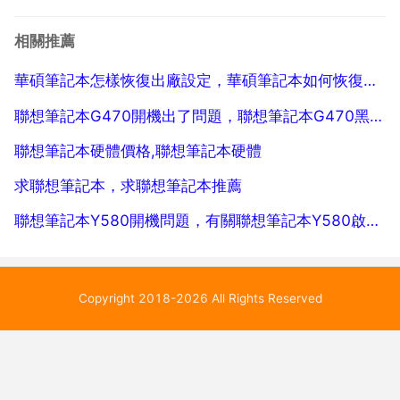
吧 聯想筆記本 您好，首先i7是三個系列中效能最好的，
四個物理核心，虛擬八核，也就是說是四核八執行緒，
相關推薦
快取大，支援超執行緒與睿頻加速技術。i5...
華碩筆記本怎樣恢復出廠設定，華碩筆記本如何恢復出廠設定
聯想筆記本G470開機出了問題，聯想筆記本G470黑屏問題
聯想筆記本硬體價格,聯想筆記本硬體
求聯想筆記本，求聯想筆記本推薦
聯想筆記本Y580開機問題，有關聯想筆記本Y580啟動問題
Copyright 2018-2026 All Rights Reserved