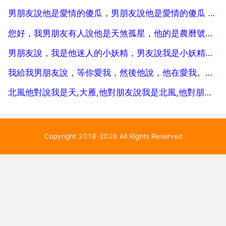
感這方面別人說的都沒有自己體會得深，不要太執著，
男朋友說他是愛情的傻瓜，男朋友說他是愛情的傻瓜 壞笑
有許多真的就...
您好，我男朋友有人說他是天煞孤星，他的是農曆號，晚上8點，請您幫我看看怎樣化解，謝謝
男朋友說，我是他迷人的小妖精，男友說我是小妖精，什麼意思？
我給我男朋友說，等你愛我，然後他說，他在愛我。是什麼意思啊
北風他對說我是天,大雁,他對朋友說我是北風,他對朋友說我是
Copyright 2018-2026 All Rights Reserved