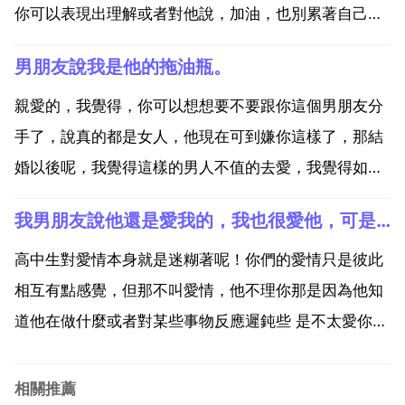
你可以表現出理解或者對他說，加油，也別累著自己之
類的話。可以說我會繼續做你的動力，但不要太累了 是
男朋友說我是他的拖油瓶。
啊沒你他就不會動了，我男朋友說我就是他的動力！什
麼意思？10 意思他很愛你，希望給你乙個穩定 的生
親愛的，我覺得，你可以想想要不要跟你這個男朋友分
活...
手了，說真的都是女人，他現在可到嫌你這樣了，那結
婚以後呢，我覺得這樣的男人不值的去愛，我覺得如果
你跟他提出分手，他剛開始會小小的勸你一下，但他會
我男朋友說他還是愛我的，我也很愛他，可是他是孤兒，他說他現在什麼都不能給我（我們都是高中生
真跟你分的要不然你可以試試，你也可以再觀察觀察再
說，說實話你完全可以找到乙個更好的。不要太勉強自
高中生對愛情本身就是迷糊著呢！你們的愛情只是彼此
己，已經做好...
相互有點感覺，但那不叫愛情，他不理你那是因為他知
道他在做什麼或者對某些事物反應遲鈍些 是不太愛你
了，想辦法逼他一下，試試他的心意，如果他放不下
你，他會對你好的，如果他移情別戀了，那你放棄吧 情
相關推薦