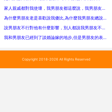
的，就像他用自...
家人親戚都對我使壞，我男朋友都這麼說，我男朋友也不是真正對我的，他天天去網咖玩遊戲，無緣無故跟我冷
為什麼男朋友老是喜歡說我傻比,為什麼我男朋友總說我傻？
說男朋友不行對他有什麼影響，別人都說我男朋友不好，我該怎麼辦
我和男朋友已經到了談婚論嫁的地步,但是男朋友的表妹結婚我該送什麼送什麼禮物，不要網上買的
Copyright 2018-2026 All Rights Reserved