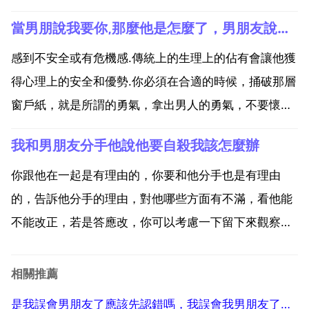
樣會動心身體會有強烈慾望，當然男人也會吃醋。你不
當男朋說我要你,那麼他是怎麼了，男朋友說隨便，還說你要這麼想我也沒辦法
該把應該在心裡的想法向老公表達出來，你真的去和閨
蜜的老公生活，又回懷戀這個家和老公。如果男朋友跟
感到不安全或有危機感.傳統上的生理上的佔有會讓他獲
你講他，他好...
得心理上的安全和優勢.你必須在合適的時候，捅破那層
窗戶紙，就是所謂的勇氣，拿出男人的勇氣，不要懷疑
自己的魅力，不要在乎自己和她的差距，越是女神越是
我和男朋友分手他說他要自殺我該怎麼辦
寂寞。如果你連嘗試的勇氣都沒有，下面的都免談，別
幻想被女神倒追。如果你實在是害羞 內向 怕丟人，你
你跟他在一起是有理由的，你要和他分手也是有理由
可以趁...
的，告訴他分手的理由，對他哪些方面有不滿，看他能
不能改正，若是答應改，你可以考慮一下留下來觀察情
況再說。不能，就直接了當的拒絕他，如果他非要用自
殺來威逼你，你就告訴他這樣你永遠不會幸福而且你會
相關推薦
恨他，若是他還是執迷不悟，這說明他對你的愛是扭曲
是我誤會男朋友了應該先認錯嗎，我誤會我男朋友了，怎麼跟他道歉呢？