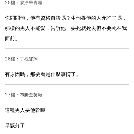
25樓：黎渟畢青煙
你問問他，他有資格自殺嗎？生他養他的人允許了嗎，
那樣的男人不能愛，告訴他「要死就死去但不要死在我
面前」
26樓：丁槐邰翔
有原因嗎，那要看是什麼事情了。
27樓：布贍查英範
這種男人要他幹嘛
早該分了