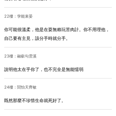
22樓：孛能束晏
你可能很溫柔，他是在耍無賴玩苦肉計。你不用理他，
自己要有主見，該分手時就分手。
23樓：融叡勾雲溪
說明他太在乎你了，也不完全是無能懦弱
24樓：閭怡天齊敏
既然那麼不珍惜生命就死好了。