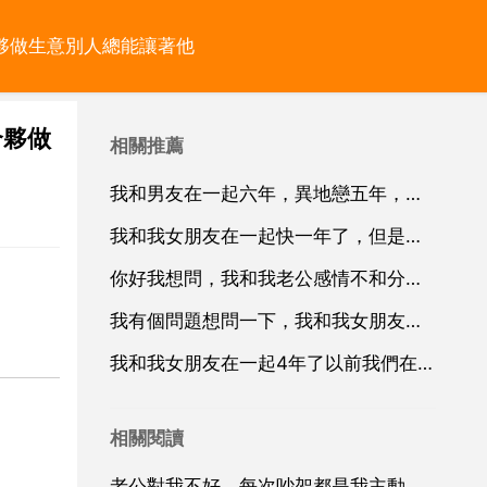
夥做生意別人總能讓著他
合夥做
相關推薦
我和男友在一起六年，異地戀五年，已經認識十年了，異地戀五年一直分分合合，一直是我去他的城市挽回他
我和我女朋友在一起快一年了，但是我們現在沒有了以前那麼多話題，雖然我知道沒有話題才是真愛，，可是這
你好我想問，我和我老公感情不和分居一年了我想離婚他現在是
我有個問題想問一下，我和我女朋友在一起一年半了我們的感情一直很好一開始他爸媽我爸媽也都同意
我和我女朋友在一起4年了以前我們在一起雖然鬧過但是感情一直很好可是最近我沒工作在家座了幾天他就和我分
相關閱讀
老公對我不好，每次吵架都是我主動和他說話，他從來不主動對我說