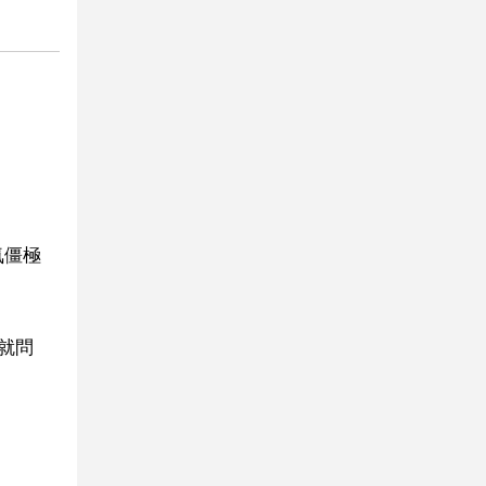
氛僵極
就問