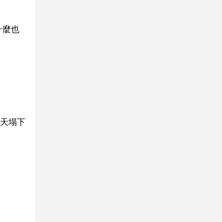
什麼也
天塌下