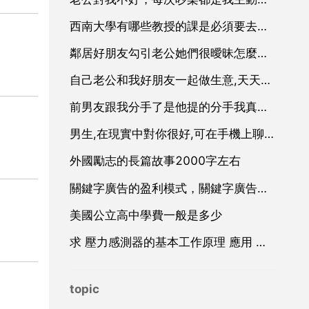
西南大學有哪些教授的課是必須要去蹭的
鄰居好朋友勾引老公她們很曖昧怎麼辦，我們兩家都是好朋友我經常
自己老公和我好朋友一起做生意,天天在一起,經聽人家說他們經常打打鬧鬧的,我
前男友跟我分手了是他提的分手我真的沒有想到我是他備胎他有女朋友的他們已經在一起了兩年
男生,在現實中對你很好,可在手機上聊天,缺有不在乎得感覺。這是什麼意思
外國勵志的長篇故事2000字左右
關鍵字廣告的盈利模式，關鍵字廣告廣告
美國公立高中學費一般是多少
求 壓力感測器的基本工作原理 應用 和設計 方面的資料
topic