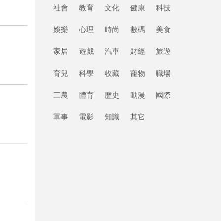
社會
教育
文化
健康
科技
娛樂
心理
時尚
數碼
美食
家居
遊戲
汽車
財經
旅遊
育兒
科學
收藏
寵物
職場
三農
體育
歷史
動漫
國際
軍事
電影
知識
其它