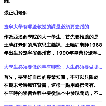
難。
張正明老師
遼寧大學有哪些教授的課是必須要去蹭的
作為亞澳商學院的大一學生，首先要推薦的是
王曉紅老師的馬克思主義課。王曉紅老師1968
年出生於遼寧省錦州市，1990年畢業於遼寧大
學系哲學系哲學專業。現擔任遼寧大學馬克思
大學生必須要做的事有哪些，人生必須要做哪些事？
主義學院的副院長。王曉紅老師的課真的非常
有意思，她總是會用最最通俗易懂的語言把那
首先，要學好自己的專業知識，不可以只限於
些在我這個理科生眼裡晦澀難懂的文字變得能
在期末考時瘋狂背書，這樣一點用處都沒有。
夠理解。記得...
在平時的學習過程中要從課本中發現問題，不
可以侷限於書本和老師，而且如果遇到權威的