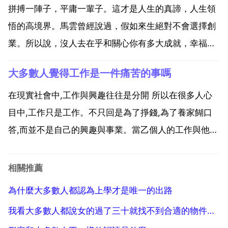
是小孩子，所以大多數的人都會非常討厭幼稚的人。因
拼搏一陣子，平庸一輩子。這才是人生的真諦，人生領
為幼稚的人，...
悟的高境界。馬雲曾經說過，假如來生絕對不會選擇創
業。所以說，沒人去在乎和關心你有多大成就，幸福快
樂的人生才是最高的追求，平庸與否無關緊要，普普通
大多數人覺得工作是一件痛苦的事嗎
通最好，因為平庸才是最大的幸福。為什麼大多數人的
一生是平凡的？為什麼大多數bai人的一生du 是平凡
在現實社會中,工作與興趣往往是分開 所以在很多人心
的？答 ...
目中,工作只是工作。不只回是為了掙錢,為了養家餬口
答,而並不是自己的興趣與事業。當乙個人的工作與他的
事業理想興趣完全合拍的時候,它就會迸發出無限的熱
情,快感。當乙個人從事的他不願意做的事情時,又被迫
相關推薦
於無奈,生活的壓力只能繼續從事時的感覺就是痛。所以
為什麼大多數人都認為上學才是唯一的出路
大...
我看大多數人都說女的過了三十就找不到合適的物件了。那我已經三十多歲了，是不是就直接不用太期待了