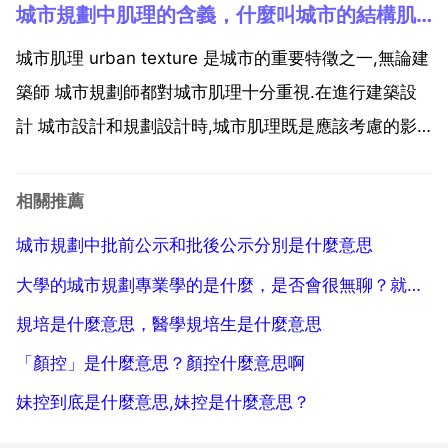
城市規劃中肌理的含義，什麼叫城市的結構肌理
槽規劃 控制性詳細規劃和修建性詳細規劃。編制城市規
劃的目的在於 在城市發展戰略和城市規劃中，所擬定
城市肌理 urban texture 是城市的重要特徵之一,無論建
的...
築師 城市規劃師都對城市肌理十分重視.在進行建築設
計 城市設計和規劃設計時,城市肌理既是應該考慮的影
響因素,也是不可忽略的參照因素.該 綜合學界在城市肌
理方面的共識,明確城市肌理的概念,賦予了城市肌理抽
相關推薦
象和具象兩方面的含義.在研究過程...
城市規劃中批前公示和批後公示分別是什麼意思
大學的城市規劃專業學的是什麼，是否會很無聊？就業怎麼樣
規培是什麼意思，醫學規培生是什麼意思
「顏控」是什麼意思？顏控什麼意思啊
妹控到底是什麼意思,妹控是什麼意思？