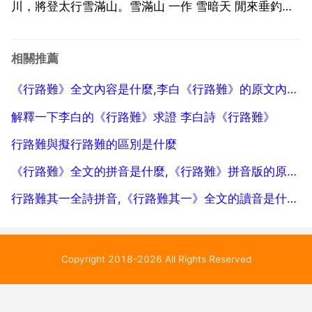
川，將登太行雪滿山。雪滿山 一作 雪暗天 閒來垂釣碧
溪上，忽復乘舟夢日邊。行路難 行路難 多歧路，今安
在?長風破浪會有時，直掛雲帆濟滄海。譯文及註釋 譯
相關推薦
文金盃裡裝的名酒，每鬥要價十千 玉盤中盛的...
《行路難》全文內容是什麼,李白《行路難》的原文內容是什麼？
解釋一下李白的《行路難》求證 李白詩《行路難》
行路難與擬行路難的區別是什麼
《行路難》全文的拼音是什麼,《行路難》拼音版的原文是什麼？
行路難其一全詩拼音,《行路難其一》全文的讀音是什麼？
Copyright 2018-2026 All Rights Reserved