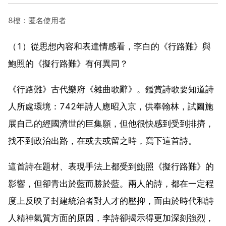
8樓：匿名使用者
（1）從思想內容和表達情感看，李白的《行路難》與
鮑照的《擬行路難》有何異同？
《行路難》古代樂府《雜曲歌辭》。鑑賞詩歌要知道詩
人所處環境：742年詩人應昭入京，供奉翰林，試圖施
展自己的經國濟世的巨集願，但他很快感到受到排擠，
找不到政治出路，在或去或留之時，寫下這首詩。
這首詩在題材、表現手法上都受到鮑照《擬行路難》的
影響，但卻青出於藍而勝於藍。兩人的詩，都在一定程
度上反映了封建統治者對人才的壓抑，而由於時代和詩
人精神氣質方面的原因，李詩卻揭示得更加深刻強烈，