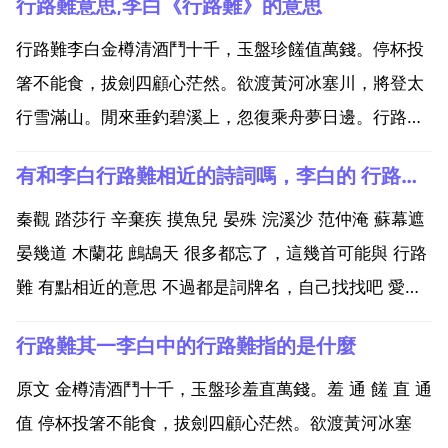
行路難意思,李白《行路難》的意思
行路難李白金樽清酒鬥十千，玉盤珍饈值萬錢。停杯投
箸不能食，拔劍四顧心茫然。欲渡黃河冰塞川，將登太
行雪滿山。閒來垂釣碧溪上，忽復乘舟夢日邊。行路
難，行路難！多歧路，今安在？長風破浪會有時，直掛
有和李白行路難相近的詩詞嗎，李白的 行路難 共三首古詩
雲帆濟滄海。詩文解釋 金樽斟滿清酒，一杯要十千錢，
玉盤裡擺滿珍美的菜餚價值萬錢。面對佳餚我放下杯
秦觀 踏莎行 辛棄疾 摸魚兒 晏殊 浣溪沙 范仲淹 蘇幕遮
子，停下筷子，...
晏幾道 木蘭花 鷓鴣天 很多都忘了，這幾首可能與 行路
難 有點相近的意思 不過都是詞牌名，自己找找吧 愛莫
能助了。也是李白的 蜀道難 辛棄疾的 摸魚兒 醜奴兒 詩
行路難其一李白中的行路難指的是什麼
仙的詩詞有幾位能與之相比啊 鮑照的 擬行路難 與李白
的 行路難 有何相似之處 ...
原文 金樽清酒鬥十千，玉盤珍羞直萬錢。羞 通 饈 直 通
值 停杯投箸不能食，拔劍四顧心茫然。欲渡黃河冰塞