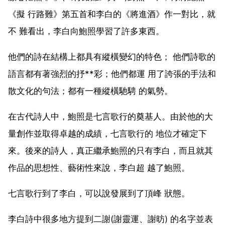
《擬 行路難》第五首和李白的《將進酒》作一對比，就
不 難看出，李白向鮑照學習了許多東西。
他們的詩在結構上都具有縱橫變幻的特色； 他們詩歌的
語言都有著強烈的抒**彩；他們都運 用了誇張的手法和
散文化的句法；都有一種縱橫馳騁 的氣勢。
在古代詩人中，鮑照是七言歌行的奠基人。由於他的大
量創作並取得卓越的成績，七言歌行的 地位才確定下
來。後來的詩人，真正繼承鮑照的只有李白，而且就其
作品的思想性、藝術性來說，李白超 越了鮑照。
七言歌行到了李白，可以說發展到了頂峰 狀態。
李白詩中很多地方提到二謝(謝靈運、謝昉) 的名字並表