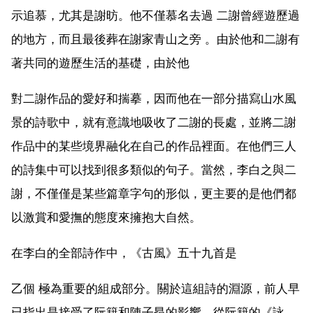
示追慕，尤其是謝昉。他不僅慕名去過 二謝曾經遊歷過
的地方，而且最後葬在謝家青山之旁 。由於他和二謝有
著共同的遊歷生活的基礎，由於他
對二謝作品的愛好和揣摹，因而他在一部分描寫山水風
景的詩歌中，就有意識地吸收了二謝的長處，並將二謝
作品中的某些境界融化在自己的作品裡面。在他們三人
的詩集中可以找到很多類似的句子。當然，李白之與二
謝，不僅僅是某些篇章字句的形似，更主要的是他們都
以激賞和愛撫的態度來擁抱大自然。
在李白的全部詩作中，《古風》五十九首是
乙個 極為重要的組成部分。關於這組詩的淵源，前人早
已指出是接受了阮籍和陳子昂的影響。從阮籍的《詠