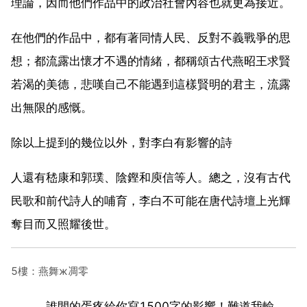
理論，因而他們作品中的政治社會內容也就更為接近。
在他們的作品中，都有著同情人民、反對不義戰爭的思
想；都流露出懷才不遇的情緒，都稱頌古代燕昭王求賢
若渴的美德，悲嘆自己不能遇到這樣賢明的君主，流露
出無限的感慨。
除以上提到的幾位以外，對李白有影響的詩
人還有嵇康和郭璞、陰鏗和庾信等人。總之，沒有古代
民歌和前代詩人的哺育，李白不可能在唐代詩壇上光輝
奪目而又照耀後世。
5樓：燕舞ж凋零
。。。誰閒的蛋疼給你寫1500字的影響！難道我輸