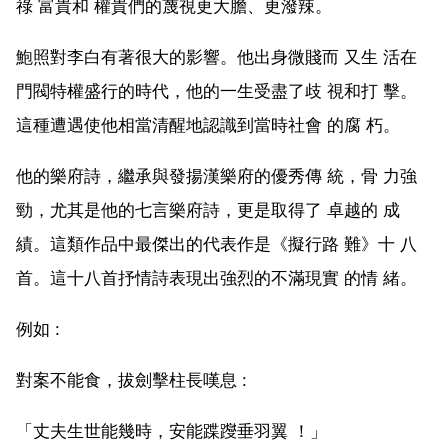
祿 富貴和 權貴們的蔑視更大膽、更潑辣。
鮑照對李白有著很大的影響。他出身微賤而 又生 活在
門閥特權盛行的時代，他的一生受盡了歧 視和打 擊。
這種遭遇使他相當清醒地認識到當時社會 的腐 朽。
他的樂府詩，繼承與發揚漢樂府的優秀傳 統，骨 力強
勁，尤其是他的七言樂府詩，更是取得了 卓越的 成
績。這類作品中最傑出的代表作是《擬行路 難》十 八
首。這十八首抒情詩表現出強烈的不滿現實 的情 緒。
例如 :
對案不能食，拔劍擊柱長嘆息 :
「丈夫生世能幾時，安能蹀躞垂羽翼 ！」