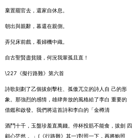
棄置罷官去，還家自休息。
朝出與親辭，暮還在親側。
弄兒床前戲，看婦機中織。
自古聖賢盡貧賤，何況我輩孤且直！
\227《擬行路難》第六首
詩歌刻劃了乙個拔劍擊柱、孤傲兀立的詩人自 己的形
象。那強烈的感情，雄肆奔放的風格給了李白 重要的
借鑑和啟發。我們將這首詩和李白的「金樽清
酒鬥十千，玉盤珍羞直萬錢。停杯投筋不能食，拔劍 四
顧心茫然 。」(《行路難》其一)對照一下，再將鮑照