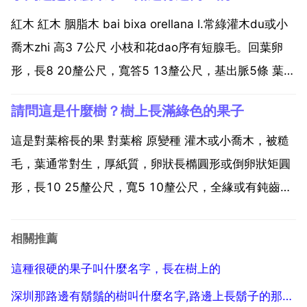
吃的，成熟的紫葉李口感酸甜，味道不錯。但是吃的時
候要注意衛生，一般路邊用於綠化的紫葉李的果實最好
紅木 紅木 胭脂木 bai bixa orellana l.常綠灌木du或小
不要食用。...
喬木zhi 高3 7公尺 小枝和花dao序有短腺毛。回葉卵
形，長8 20釐公尺，寬答5 13釐公尺，基出脈5條 葉柄
長2.5 7.5釐公尺。圓錐花序頂生，長5 10釐公尺 花粉
請問這是什麼樹？樹上長滿綠色的果子
紅色，直徑4 5釐公尺 萼片5，圓卵形，長約1釐...
這是對葉榕長的果 對葉榕 原變種 灌木或小喬木，被糙
毛，葉通常對生，厚紙質，卵狀長橢圓形或倒卵狀矩圓
形，長10 25釐公尺，寬5 10釐公尺，全緣或有鈍齒，
頂端急尖或短尖，基部圓形或近楔形，表面粗糙，被短
粗毛，背面被灰色粗糙毛，側脈6 9對 葉柄長1 4釐公
相關推薦
尺，被短粗毛 託葉2，卵狀披針形，生無葉的...
這種很硬的果子叫什麼名字，長在樹上的
深圳那路邊有鬍鬚的樹叫什麼名字,路邊上長鬍子的那種樹叫什麼名字？