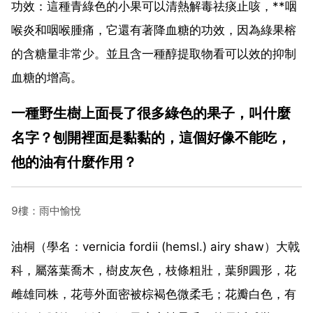
功效：這種青綠色的小果可以清熱解毒祛痰止咳，**咽
喉炎和咽喉腫痛，它還有著降血糖的功效，因為綠果榕
的含糖量非常少。並且含一種醇提取物看可以效的抑制
血糖的增高。
一種野生樹上面長了很多綠色的果子，叫什麼
名字？刨開裡面是黏黏的，這個好像不能吃，
他的油有什麼作用？
9樓：雨中愉悅
油桐（學名：vernicia fordii (hemsl.) airy shaw）大戟
科，屬落葉喬木，樹皮灰色，枝條粗壯，葉卵圓形，花
雌雄同株，花萼外面密被棕褐色微柔毛；花瓣白色，有