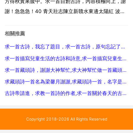
說這些是...
方得秋實果腹中。求一首自創古詩，內容積極向上，謝
謝！急急急！40 青天壯志陳立新贛水東邊太陽紅 波瀾
聲中舞金龍 鳩問大雁何處去 壯志不言排雲空 我自己 到
人2月組合4白臃333333人
相關推薦
43432333333333333333額胡扯3人3 求一首自創
求一首古詩，我忘了題目，求一首古詩，原句忘記了，大體意思是說我寧願當初沒有認識你，也不想
古詩...
求一首描寫兒童生活的古詩和詩意,求一首描寫兒童生活的古詩。
求一首藏頭詩，謝謝大神幫忙,求大神幫忙做一首藏頭詩珍珍我想你謝謝
求藏頭詩一首名為梁馨月謝謝,求藏頭詩一首，名字是劉樹紅，女朋友的，注意我要古體詩，線上等謝謝拉！
古詩帝請進，求教一首詩的作者,求一首關於春天的古詩原創
Copyright 2018-2026 All Rights Reserved