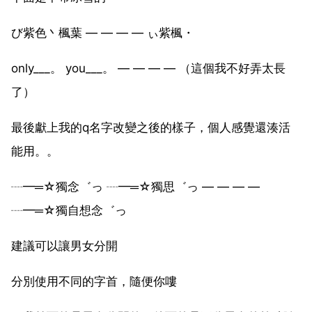
び紫色丶楓葉 — — — — ぃ紫楓・
only___。 you___。 — — — — （這個我不好弄太長
了）
最後獻上我的q名字改變之後的樣子，個人感覺還湊活
能用。。
┈━═☆獨念゛っ ┈━═☆獨思゛っ — — — —
┈━═☆獨自想念゛っ
建議可以讓男女分開
分別使用不同的字首，隨便你嘍