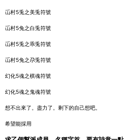
屲村5兎之美兎符號
屲村5兔之白兎符號
屲村5兎之乖兎符號
屲村5兔之尕兎符號
幻化5魂之棋魂符號
幻化5魂之鬼魂符號
想不出來了。盡力了。剩下的自己想吧。
希望能採用
求乙個幫派成員，名稱字首，要有詩意一點，