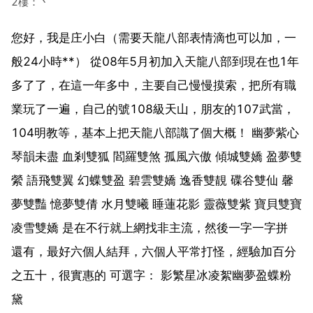
2樓：丶
您好，我是庄小白（需要天龍八部表情滴也可以加，一
般24小時**） 從08年5月初加入天龍八部到現在也1年
多了了，在這一年多中，主要自己慢慢摸索，把所有職
業玩了一遍，自己的號108級天山，朋友的107武當，
104明教等，基本上把天龍八部識了個大概！ 幽夢紫心
琴韻未盡 血剎雙狐 閻羅雙煞 孤風六傲 傾城雙嬌 盈夢雙
縈 語飛雙翼 幻蝶雙盈 碧雲雙嬌 逸香雙靚 碟谷雙仙 馨
夢雙豔 憶夢雙倩 水月雙曦 睡蓮花影 靈薇雙紫 寶貝雙寶
凌雪雙嬌 是在不行就上網找非主流，然後一字一字拼
還有，最好六個人結拜，六個人平常打怪，經驗加百分
之五十，很實惠的 可選字： 影繁星冰凌絮幽夢盈蝶粉
黛