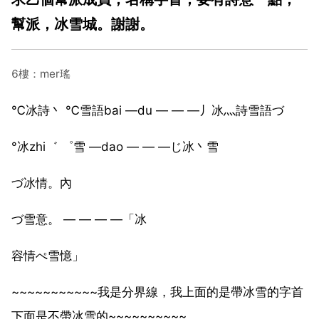
幫派，冰雪城。謝謝。
6樓：mer瑤
℃冰詩丶 ℃雪語bai —du — — —丿冰灬詩雪語づ
°冰zhi゛ ゜雪 —dao — — —じ冰丶雪
づ冰情。內
づ雪意。 — — — —「冰
容情ぺ雪憶」
~~~~~~~~~~~我是分界線，我上面的是帶冰雪的字首
下面是不帶冰雪的~~~~~~~~~~