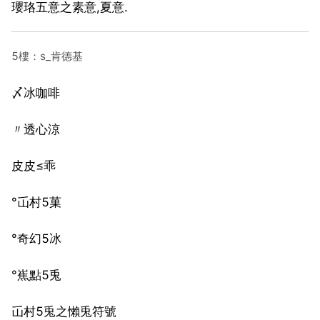
瓔珞五意之素意,夏意.
5樓：s_肯德基
〆冰咖啡
〃透心涼
皮皮≤乖
°屲村5菓
°奇幻5冰
°嶣點5兎
屲村5兎之懶兎符號