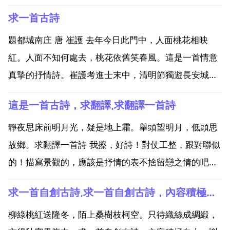
求一首古詩
題都城南庄 唐 崔護 去年今日此門中，人面桃花相映
紅。人面不知何處去，桃花依舊笑春風。這是一首情意
真摯的抒情詩。崔護考進士末中，清明節獨遊長安城郊
南庄，走到一處桃花盛開的農家門前，一位秀美的姑娘
這是一首古詩，求翻譯,求翻譯一首詩
出來熱情出來接待了他，彼此留下了難忘的印象。第二
年清明節再來時，院門緊閉，姑娘不知在何處，只有桃
靜夜思床前明月光，疑是地上霜。舉頭望明月，低頭思
花依舊迎著...
故鄉。求翻譯一首詩 我擦，好詩！對仗工整，跟對聯似
的！描寫景觀的，應該是抒情的表不捨留戀之情的吧。
求各位看看這首詩，什麼意思啊，這是我們語文老師的
求一首自創古詩,求一首自創古詩，內容積極向上，謝謝！急急急！！！
情史，他用一首詩告訴我的，看不懂啊，求翻譯。撥悶
你們的語文老師失戀了。鬱悶。你上幾年級了，他對你
柳綠桃紅送隆冬，陌上桑樹枝柯空。只待織絲成綢緞，