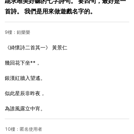
跪求唯美好聽的七字詩句。 要四句，最好是一
首詩。 我們是用來做遊戲名字的。
9樓：鉑樂樂
《綺懷詩二首其一》 黃景仁
幾回花下坐**，
銀漢紅牆入望遙。
似此星辰非昨夜，
為誰風露立中宵。
10樓：匿名使用者