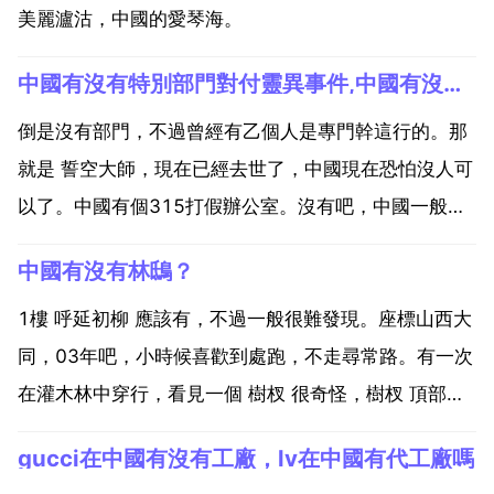
美麗瀘沽，中國的愛琴海。
中國有沒有特別部門對付靈異事件,中國有沒有專門調查靈異事件的部門啊？非常好奇！
倒是沒有部門，不過曾經有乙個人是專門幹這行的。那
就是 誓空大師，現在已經去世了，中國現在恐怕沒人可
以了。中國有個315打假辦公室。沒有吧，中國一般不
搞這些 靈異事件是有的比如有些人家以前用預製板蓋房
中國有沒有林鴟？
有人手被壓流血了，血留在預製板孔洞裡幾年後流血的
人死了，他們家房子每天中午就會震動，把預製板翹起
1樓 呼延初柳 應該有，不過一般很難發現。座標山西大
來血掏...
同，03年吧，小時候喜歡到處跑，不走尋常路。有一次
在灌木林中穿行，看見一個 樹杈 很奇怪，樹杈 頂部像
歐洲國王戴的那種，很規整的五角皇冠 正想好好瞧一
gucci在中國有沒有工廠，lv在中國有代工廠嗎
瞧，撲啦啦飛走了。大夏天嚇出一身冷汗 到現在為止也