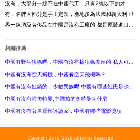
不知道是啥鳥 如果說是林鴟，可是看 林鴟腦袋上沒...
沒有，大部分一線不在中國代工，只有2線以下的才
有，名牌大部分是手工定製，產地多為法國和義大利 世
界一線頂級奢侈品在中國是沒有工廠的 都是原裝進口的
產品 2007年3月30日，由於 在商業上不能再運作下去
巴寶莉 burberry 關閉了其位於南威爾斯朗達谷地區的
相關推薦
英國主要廠房，根據該品牌在去年9月提出...
中國有野生犰狳嗎，中國有沒有搞犰狳養殖的 私人可以養殖嗎
中國有沒有空天飛機，中國有空天飛機嗎？
中國有沒有姓鎖的，少數民族呢,中國有哪些姓氏是少數民族的？
中國有沒有演奧特曼,中國拍的奧特曼叫什麼
中國有沒有著名電影評論家，中國有哪些電影獎項
Copyright 2018-2026 All Rights Reserved