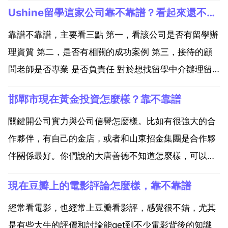
Ushine留學這家公司靠不靠譜？看起來還不錯，不知道留學申
靠譜不靠譜，主要看三點 第一，看該公司是否有留學辦
理資質 第二，是否有相關的成功案例 第三，接待的顧
問老師是否專業 是否負責任 對於想找留學中介辦理留
學但是不知道如何選擇留學中介的學生來說，可以先去
邯鄲市現在黃金投資怎麼樣？靠不靠譜
留學監理中心官網獲取留學中介機構推薦，在申請完留
學監理之後，留學監理中心會全程監督留學中介機構辦
關鍵開公司實力與公司信譽怎麼樣。比如有很強大的合
理，這...
作夥伴，有自己的金店，或者和山東招金集團是合作夥
伴關係最好。你們說的大唐善德不知道怎麼樣，可以去
查查。建議您去正規的公司進行投資 但是 投資有風險
現在豆瓣上的電影評論怎麼樣，靠不靠譜
望謹慎。而且最近國際金價也不太穩定。最近頒發了 國
38號檔案 大家小心啊。大唐善德 公司剛剛在這時候成
經常看電影，也經常上豆瓣看影評，感覺很不錯，尤其
立...
是有些大牛的評價和討論能get到不少電影背後的知識