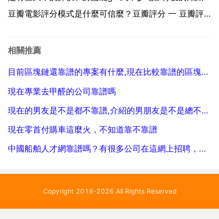
豆瓣電影評分模式是什麼可信麼？豆瓣評分 一 豆瓣評
分是誰定的？很多評獎的場合有 專家評審團 和 大眾評
審團 豆瓣沒有專家評審，但有乙個一億多人的大眾評審
相關推薦
團。豆瓣的註冊使用者看完一部電影，心情好的話會
目前區塊鏈還靠譜的專案有什麼,現在比較靠譜的區塊鏈專案有哪些？
來...
現在專業去甲醛的公司靠譜嗎
現在的男友是不是都不靠譜,介紹的男朋友是不是總不靠譜
現在零首付購車這麼火，不知道靠不靠譜
中國船舶人才網靠譜嗎？有很多公司在這網上招聘，投了很多簡歷
Copyright 2018-2026 All Rights Reserved