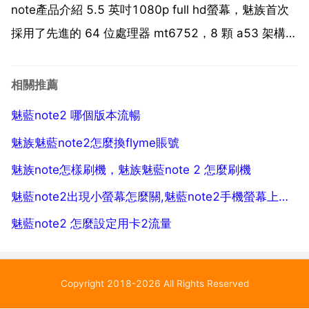
note產品介紹 5.5 英吋1080p full hd螢幕，魅族首次
採用了先進的 64 位處理器 mt6752，8 顆 a53 架構核
心搭配 mali t760 mp2 雙核 gpu，4g 2g 雙卡雙待 這
是魅族的第一款單卡槽雙卡雙待手機，主...
相關推薦
魅藍note2 哪個版本流暢
魅族魅藍note2怎麼換flyme賬號
魅族note怎樣刷機，魅族魅藍note 2 怎麼刷機
魅藍note2出現小螢幕怎麼關,魅藍note2手機螢幕上面有個座標怎麼取消啊？
魅藍note2 怎麼設定用卡2流量
Copyright 2018-2026 All Rights Reserved