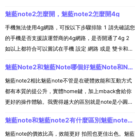
魅藍note2怎麼開，魅藍note2怎麼開4g
手機無法使用4g網路，可按以下步驟排除 1 請先確認您
的手機是否支援該運營商的4g網路，是否開通了4g 2
如以上都符合可以嘗試在手機 設定 網路 或是 雙卡和網
路 網路模式，可以選擇4g優先試試看 3 該情況也可能
魅藍Note2和魅藍Note哪個好魅藍Note和Note2區別對比
跟您所處的環境有關係，您可以換個地方重新嘗試一
下，或者重新啟動手機嘗試。主要是系統不...
魅藍note2相比魅藍note不管是在硬體效能和互動方式
都有本質的提公升，實體home鍵，加上mback會給你
更好的操作體驗。我覺得越大的區別就是note是小圓點
note2是腰圓鍵 魅藍note5和魅藍note2一樣大嗎?魅藍
魅藍note和魅藍note2有什麼區別魅藍note2的價格是
3是5寸螢幕，魅藍note5是5.5寸螢幕，是不一樣的，
使用者可以到當地的...
魅藍note的價效比高，效能更好 拍照也更佳出色。魅藍