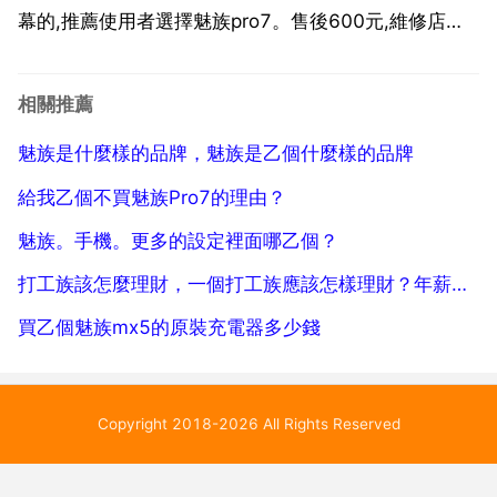
幕的,推薦使用者選擇魅族pro7。售後600元,維修店
200元 且往觀乎?洧之外,洵訏且樂。魅族pro7可以只換
外屏麼 魅族pro6plus是一體式螢幕,是不區分內外屏的,
相關推薦
使用者可以到當地的...
魅族是什麼樣的品牌，魅族是乙個什麼樣的品牌
給我乙個不買魅族Pro7的理由？
魅族。手機。更多的設定裡面哪乙個？
打工族該怎麼理財，一個打工族應該怎樣理財？年薪大概在5萬左右 打算年存款3萬。怎樣才能做到？
買乙個魅族mx5的原裝充電器多少錢
Copyright 2018-2026 All Rights Reserved