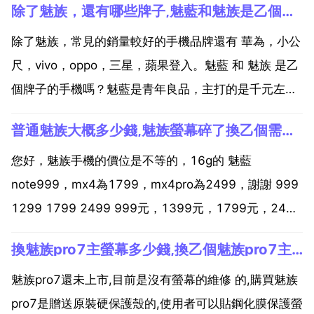
除了魅族，還有哪些牌子,魅藍和魅族是乙個牌子的手機嗎？
除了魅族，常見的銷量較好的手機品牌還有 華為，小公
尺，vivo，oppo，三星，蘋果登入。魅藍 和 魅族 是乙
個牌子的手機嗎？魅藍是青年良品，主打的是千元左右
的價效比，魅族主打的是高階機型，提供更好的體驗，
普通魅族大概多少錢,魅族螢幕碎了換乙個需要多少錢
使用者可以到當地的魅族專賣店體驗真機，選擇一款最
喜歡的機型入手。你好，魅族 和魅藍是乙個牌子的...
您好，魅族手機的價位是不等的，16g的 魅藍
note999，mx4為1799，mx4pro為2499，謝謝 999
1299 1799 2499 999元，1399元，1799元，2499
元都有，隨你選 魅族4螢幕破了換個普通屏得多少錢 魅
換魅族pro7主螢幕多少錢,換乙個魅族pro7主螢幕多少錢
族mx4螢幕的保外指導價是510，使用者可以攜帶購機
憑證 保...
魅族pro7還未上市,目前是沒有螢幕的維修 的,購買魅族
pro7是贈送原裝硬保護殼的,使用者可以貼鋼化膜保護螢