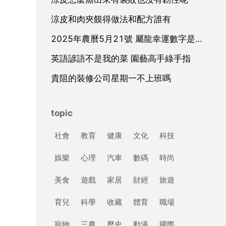
涼皮和肉夾饃得做法和配方誰有
2025年農曆5月21號 屬龍幸運數字是那幾個
英語諺語不是我的菜 園藝高手綠手指
貴阻的裝修公司星期一不上班嗎
topic
社會
教育
健康
文化
科技
娛樂
心理
汽車
數碼
時尚
美食
遊戲
家居
財經
旅遊
育兒
科學
收藏
體育
職場
寵物
三農
歷史
動漫
國際