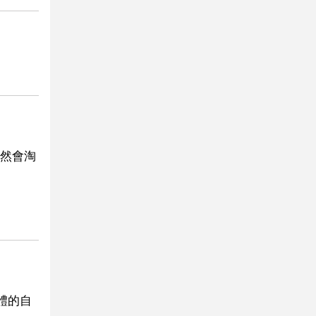
然會淘
體的自