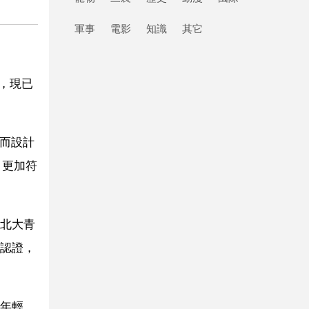
軍事
電影
知識
其它
廣，現已
場而設計
、更加符
北大青
認證，
年輕，