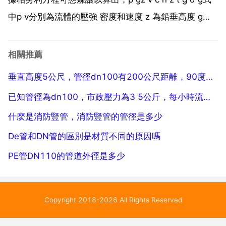
中p v分別為流體的壓強 密度和速度 z 為鉛垂高度 g為
重力加速度。q.v.c,b w u m上式各項分別表示單位體積
流體的壓力能 p 重力勢能 g z和動能 v ，在沿流線運動
相關推薦
過...
垂直高度5公尺，管徑dn100有200公尺距離，90度彎頭
已知管徑為dn100，市政壓力為3 5公斤，每小時流量是多少
什麼是消防豎管，消防豎管的管徑是多少
De管和DN管的區別是材質不同的原因嗎
PE管DN110的管道外徑是多少
Copyright 2018-2026 All Rights Reserved