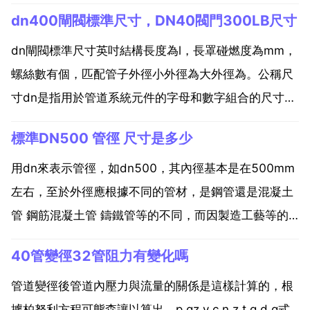
dn400閘閥標準尺寸，DN40閥門300LB尺寸
dn閘閥標準尺寸英吋結構長度為l，長罩碰燃度為mm，
螺絲數有個，匹配管子外徑小外徑為大外徑為。公稱尺
寸dn是指用於管道系統元件的字母和數字組合的尺寸標
識。它由字母dn和後跟無因次的整數數字組成。這個數
標準DN500 管徑 尺寸是多少
字與端部連線件的孔徑或外徑等特徵尺寸直接相關。物
虛 閥門是流體輸送系統中的比較重要的控制部件，具有
用dn來表示管徑，如dn500，其內徑基本是在500mm
導...
左右，至於外徑應根據不同的管材，是鋼管還是混凝土
管 鋼筋混凝土管 鑄鐵管等的不同，而因製造工藝等的
差異造成不同的壁厚，同時還要考慮到不同的工作壓力
40管變徑32管阻力有變化嗎
等級等等。一般鋼管dn500，其內徑和外徑分別為
500mm和530mm。dn500公稱直徑500m...
管道變徑後管道內壓力與流量的關係是這樣計算的，根
據柏努利方程可態森讓以算出，p gz v c n z t g d g式