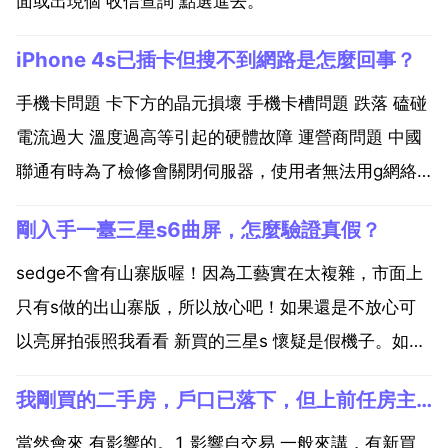
面或出現個 收信查詢 點選進去。
iPhone 4s已插卡但搜不到網路是怎麼回事？
手機卡問題 卡下方的晶元損壞 手機卡槽問題 跌落 磕碰
電流過大 溫度過高等引起的硬體故障 運營商問題 中國
聯通有時為了檢修會關閉伺服器，使用者無法用g網絡
卡上網 卡貼問題 僅限於國行 港行以外的有鎖水貨 韌體
剛入手一臺三星s6曲屏，怎麼驗證真假？
問題 因越獄導致睜鏈銀的軟體衝突 程式異常 解決方案
換一張手機卡再試，注意網路格式 g g和...
sedge不會有山寨版喔！因為工藝實在太複雜，市面上
只有s做的出山寨版，所以放心吧！如果還是不放心可
以亮屏拍張照我看看 新買的三星s 懷疑是假機子。如何
自己驗證是真假？關於三星s手機是否為 行貨問題 由於
我剛買的二手房，戶口已落下，但上前任房主戶口沒遷走，我以後賣
市場存在山寨機 水貨 轉殖機 翻新機等，通過刷機等手
段可以更改手機imei號，因此單憑串號 軟體...
當然會來 有影響的。1 影響自交易 一般來講，有新買