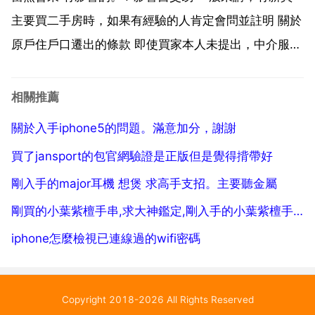
主要買二手房時，如果有經驗的人肯定會問並註明 關於
原戶住戶口遷出的條款 即使買家本人未提出，中介服務
也會提醒的。2 影響落戶 在原戶住沒有遷出戶口時，新
買家當要入戶時就不能落戶，這在當地派出所是有備案
相關推薦
的。我買了一套房子是二手房，過完戶後發現原戶主
關於入手iphone5的問題。滿意加分，謝謝
的...
買了jansport的包官網驗證是正版但是覺得揹帶好
剛入手的major耳機 想煲 求高手支招。主要聽金屬
剛買的小葉紫檀手串,求大神鑑定,剛入手的小葉紫檀手串，不知道真假，求大神鑑定
iphone怎麼檢視已連線過的wifi密碼
Copyright 2018-2026 All Rights Reserved