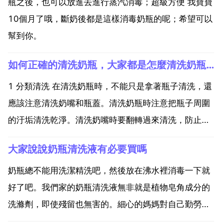
瓶之後，也可以放進去進行蒸汽消毒；超級方便 我寶寶
10個月了哦，斷奶後都是這樣消毒奶瓶的呢；希望可以
幫到你。
如何正確的清洗奶瓶，大家都是怎麼清洗奶瓶的
1 分類清洗 在清洗奶瓶時，不能只是拿著瓶子清洗，還
應該注意清洗奶嘴和瓶蓋。清洗奶瓶時注意把瓶子周圍
的汙垢清洗乾淨。清洗奶嘴時要翻轉過來清洗，防止汙
垢藏在奶嘴內部，同時清洗時要小心，要防止奶嘴變形
大家說說奶瓶清洗液有必要買嗎
或破裂 瓶蓋同樣要清洗，因為它是和奶嘴接觸的。2 分
材料清洗 奶瓶有幾種，有塑料的，有玻璃的。在清洗時
奶瓶總不能用洗潔精洗吧，然後放在沸水裡消毒一下就
要...
好了吧。我們家的奶瓶清洗液無非就是植物皂角成分的
洗滌劑，即使殘留也無害的。細心的媽媽對自己勤勞的
雙手自信的完全可以不需要，然而奶瓶清洗液存在的必