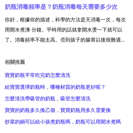
奶瓶消毒頻率是？奶瓶消毒每天需要多少次
要也是為了方便一些忙碌的媽媽，方便快捷沒有顧慮的
快速幹完一件家務活。購買的必要是還是要看您是細心
你好，根據你的描述，科學的方法是天消毒一次，每次
的媽媽還是忙...
用開水煮沸 分鐘。平時用的話就拿開水燙一下就可以
了。消毒頻率不能太高。否則孩子的腸胃以後很難適應
外來的食物。剛困扒出生的孩子，在配奶時每次均需使
用消毒過的奶瓶。奶瓶消毒應該從新生兒出生持續到 個
相關推薦
汪仔昌月大。建議意見 一般奶瓶分為pp的和玻璃材質，
寶寶奶瓶平常吃完奶怎麼清洗
第一種...
給寶寶選擇奶瓶時，哪種材質的奶瓶更好呢？
怎麼清洗帶吸管的奶瓶，吸管怎麼清洗
寶寶的奶瓶多久換乙個，寶寶奶瓶用多久需要換
炒菜的鍋可以給小孩煮奶瓶嗎，奶瓶可以用開水煮嗎