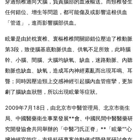
穿過頸椎通向大腦，負責腦部的血液輸送。而頸椎發生
任何錯位、增生等問題，都可能傷及或影響這根供血
「管道」，進而影響腦部供血。
眩暈是由於枕寰椎、寰樞椎椎間關節錯位壓迫了椎動脈
第3段，致使腦基底動脈供血、供氧不足所致，此時腦
幹、小腦、間腦、大腦均缺氧、缺血，迷路動脈、內聽
動脈也缺血、缺氧，造成耳內神經紊亂而出現耳鳴、耳
聾；同時因壓迫頸上交感神經引起腦內血管痙攣，更加
劇了腦缺血狀態，所以出現眩暈等症狀。
2009年7月18日，由北京市中醫管理局、北京市衛生
局、中國醫藥衛生事業發展**會、中國民間中醫醫藥研
究開發協會共同舉辦的「中醫刁氏正脊」**「眩暈""心
臟神經官能症」市級科研專案啟動儀式暨發展研討會在