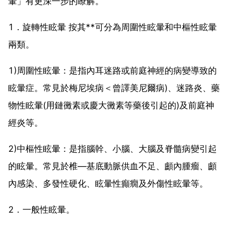
暈」有更深一步的瞭解。
1．旋轉性眩暈 按其**可分為周圍性眩暈和中樞性眩暈
兩類。
1)周圍性眩暈：是指內耳迷路或前庭神經的病變導致的
眩暈症。常見於梅尼埃病＜曾譯美尼爾病)、迷路炎、藥
物性眩暈(用鏈黴素或慶大黴素等藥後引起的)及前庭神
經炎等。
2)中樞性眩暈：是指腦幹、小腦、大腦及脊髓病變引起
的眩暈。常見於椎—基底動脈供血不足、顱內腫瘤、顱
內感染、多發性硬化、眩暈性癲癇及外傷性眩暈等。
2．一般性眩暈。