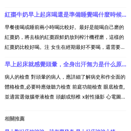
貧血 血壓異常 頸椎病 耳石症或腦供血不足等導致 建議
紅棗牛奶早上起床喝還是準備睡覺喝什麼時候喝最好
建議做一下血常規 血壓 頸椎片等檢查，明確 再進行藥
物 平時注意休息，希望對您有所幫助！您...
早餐後喝或睡前兩小時喝比較好。最好是能喝自己磨的
紅棗奶，將去核的紅棗跟鮮奶放到榨汁機裡磨，這樣的
紅棗奶比較好喝。注 女生在經期最好不要喝，還需要注
意，不能在空腹的狀態下飲用。牛奶含有豐富的鈣和蛋
早上起床就感覺頭暈，全身出汗無力是什么原因
白質，另外還有一種能夠促進睡眠的色氨酸，還有具有
鎮靜作用的嗎啡類的天然物質，所以在早晨喝牛奶，可
病人的檢查 對頭暈的病人，應詳細了解病史和作全面的
能會使大腦...
體格檢查,必要時應做聽力檢查 前庭功能檢查 眼底檢查,
並適當選做腦脊液檢查 頭顱或頸椎 x射性攝影 心電圖
腦電圖及顱腦ct掃瞄等以查出 頭暈自測 頭暈，很多人認
為是小毛病，餓時會頭暈 經期前後會頭暈，蹲久了站起
相關推薦
來會頭暈。間中頭暈，應無大礙。不過，如...