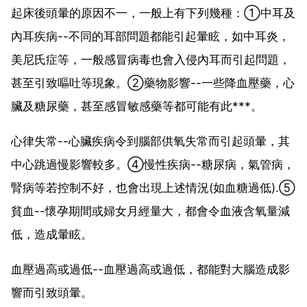
起床後頭暈的原因不一，一般上有下列幾種：①中耳及
內耳疾病--不同的耳部問題都能引起暈眩，如中耳炎，
美尼氏症等，一般感冒病毒也會入侵內耳而引起問題，
甚至引致嘔吐等現象。②藥物影響--一些降血壓藥，心
臟及糖尿藥，甚至感冒敏感藥等都可能有此***。
心律失常--心臟疾病令到腦部供氧失常而引起頭暈，其
中心跳過慢影響較多。④慢性疾病--糖尿病，氣管病，
腎病等若控制不好，也會出現上述情況(如血糖過低).⑤
貧血--懷孕期間或婦女月經量大，都會令血液含氧量減
低，造成暈眩。
血壓過高或過低--血壓過高或過低，都能對大腦造成影
響而引致頭暈。