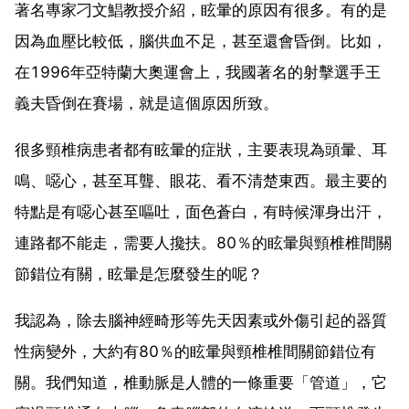
著名專家刁文鯧教授介紹，眩暈的原因有很多。有的是
因為血壓比較低，腦供血不足，甚至還會昏倒。比如，
在1996年亞特蘭大奧運會上，我國著名的射擊選手王
義夫昏倒在賽場，就是這個原因所致。
很多頸椎病患者都有眩暈的症狀，主要表現為頭暈、耳
鳴、噁心，甚至耳聾、眼花、看不清楚東西。最主要的
特點是有噁心甚至嘔吐，面色蒼白，有時候渾身出汗，
連路都不能走，需要人攙扶。80％的眩暈與頸椎椎間關
節錯位有關，眩暈是怎麼發生的呢？
我認為，除去腦神經畸形等先天因素或外傷引起的器質
性病變外，大約有80％的眩暈與頸椎椎間關節錯位有
關。我們知道，椎動脈是人體的一條重要「管道」，它