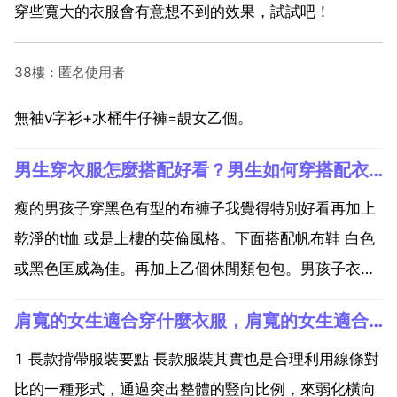
穿些寬大的衣服會有意想不到的效果，試試吧！
38樓：匿名使用者
無袖v字衫+水桶牛仔褲=靚女乙個。
男生穿衣服怎麼搭配好看？男生如何穿搭配衣服好看
瘦的男孩子穿黑色有型的布褲子我覺得特別好看再加上
乾淨的t恤 或是上樓的英倫風格。下面搭配帆布鞋 白色
或黑色匡威為佳。再加上乙個休閒類包包。男孩子衣服
其實很好配。只要穿的乾淨 不要太過複雜就好。不過最
肩寬的女生適合穿什麼衣服，肩寬的女生適合什麼衣服
重要的還是自己能夠喜歡和試穿效果哦 穿條卡其色的牛
仔褲 或者淺色的 不要寬的 衣服裡面穿件可愛點或者
1 長款揹帶服裝要點 長款服裝其實也是合理利用線條對
個...
比的一種形式，通過突出整體的豎向比例，來弱化橫向