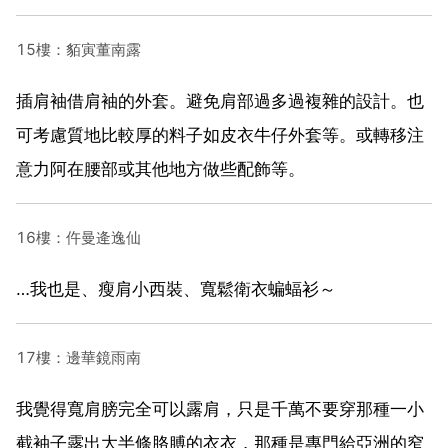
15樓：貊寅董南露
插肩袖借肩袖的外套。避免肩部過多過複雜的設計。也
可考慮質地比較厚的料子如皮衣牛仔外套等。或轉移注
意力阿在腰部或其他地方做些配飾等。
16樓：仵曼逄逸仙
…我也是、瘦肩小西裝、寬鬆衛衣蝙蝠衫～
17樓：邊華鏡雨南
我覺得寬肩膀完全可以露肩，只是千萬不要穿那種一小
截袖子露出大半條胳膊的衣衣，那種是專門給亞洲的窄