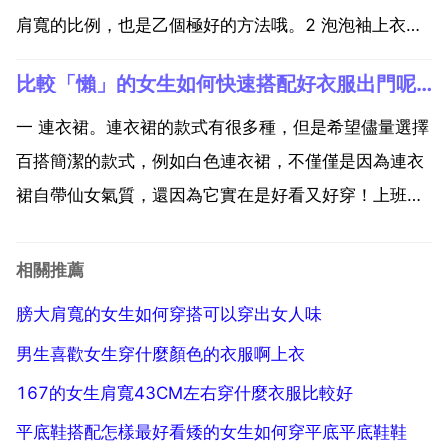
肩寬的比例，也是乙個極好的方法哦。2 泡泡袖上衣要
點 泡泡袖型別的上衣可以拉近肩線的距離，使肩部看起
比較「懶」的女生如何快速搭配好衣服出門呢？
來更窄，同時可以很好的掩飾住女生手臂的粗壯。3 寬
領上衣要點 寬領口的設計是具有一定弧度的，美眉們
一 連衣裙。連衣裙的款式有很多種，但是希望儘量選擇
可...
百搭簡潔的款式，例如白色連衣裙，不僅僅是因為連衣
裙自帶仙女氣質，還因為它實在是好看又好穿！上班族
或學生日常穿著涼快又 緞面的材質更增加了一絲優雅
範，穿上它分分鐘有希望獲得異性的喜歡。二 喇叭袖上
相關推薦
衣。甜美喇叭袖針織上衣，簡約百搭 簡單大方，亮眼醒
膀大肩寬的女生如何穿搭可以穿出女人味
目而不...
男生喜歡女生穿什麼顏色的衣服啊上衣
167的女生肩寬43CM左右穿什麼衣服比較好
平底鞋搭配怎樣最好看矮的女生如何穿平底平底鞋鞋