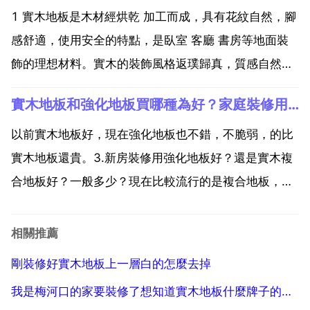
易變形。而經過加工的複合地板一般不會出現此類現
1 實木地板是木材經烘乾 加工而成，具有花紋自然，腳
象。實木地...
感舒適，使用安全的特點，是臥室 客廳 書房等地面裝
飾的理想材料。實木的裝飾風格返璞歸真，質感自然，
在森林覆蓋率下降 大力提倡環保的今天，實木地板則更
實木地板和強化地板買哪種為好？家庭裝修用的！進口的強化地板一般多少錢
顯珍貴。2 強化木地板 浸漬紙層壓木質地板 屬於木材
衍生材料，分為耐磨層 裝飾層 基材層與防潮層四層...
以前實木地板好，現在強化地板也不錯，不脆弱，的比
實木地板還貴。3.新房裝修用強化地板好？還是實木複
合地板好？一般多少？現在比較流行的是複合地板，複
合地板的強度高 規格統 一 耐磨係數高 防腐 防蛀而且裝
飾效果好，克服了原木表面的疤節 蟲眼 色差問題。無
相關推薦
需上漆打蠟，使用範圍廣 易打理，是最適合現代家庭...
剛裝修好實木地板上一層白的怎麼去掉
我是梅河口的家要裝修了想知道實木地板什麼牌子的用著不易褪色啊