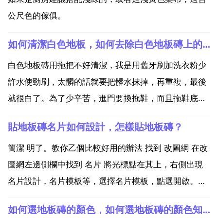
公尺色的傢俱。
如何清潔白色地板，如何去除白色地板磚上的汙漬
白色地板磚用拖把不好清潔，我是用舊牙刷加洗衣粉少
許水使勁刷，太髒的話就要把髒水抹掉，再重複，最後
就很白了。為了少辛苦，進門要換拖鞋，而且拖鞋底要
保持乾淨。我家已換成木地板就很好做清潔了。如何去
貼地板磚名片如何設計，怎樣貼地板磚？
除白色地板磚上的汙漬 去除地板磚上的來。汙漬需源用
到的材料 白醋 清水 洗衣液 拖帕。一 在清品中倒入適量
簡潔 明了。教你乙個比較好用的辦法 找到 改圖網 在改
白...
圖網左邊側欄中找到 名片 將光標點在其上，右側出現
名片設計，名片模板等，選擇名片模板，點選開啟。現
在可以根據要求選擇 普通模板 仿製模板 或者 知名企業
如何選地板磚的顏色，如何選地板磚的顏色知識
模板 然後在其下選擇對應的行業即可。在名片模板中選