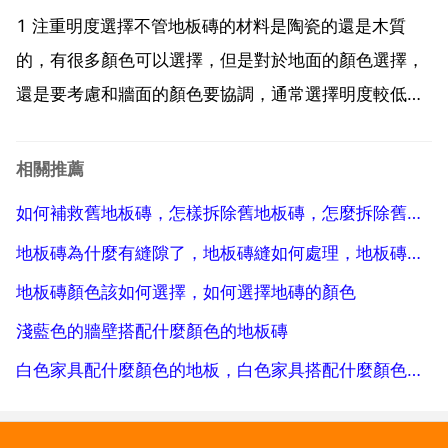
擇自己中意的一款，雙擊開啟。現在開始設計lo...
1 注重明度選擇不管地板磚的材料是陶瓷的還是木質
的，有很多顏色可以選擇，但是對於地面的顏色選擇，
還是要考慮和牆面的顏色要協調，通常選擇明度較低的
顏色為好，從而為家居環境創造踏實和沉穩的感覺。2
注重地面面積對於空間面積比較小的室內，顏色比較深
相關推薦
就不合適，過深的地板磚會讓地面的視覺效果收縮，讓
如何補救舊地板磚，怎樣拆除舊地板磚，怎麼拆除舊地板磚
原本就小的...
地板磚為什麼有縫隙了，地板磚縫如何處理，地板磚縫隙大怎麼處理？
地板磚顏色該如何選擇，如何選擇地磚的顏色
淺藍色的牆壁搭配什麼顏色的地板磚
白色家具配什麼顏色的地板，白色家具搭配什麼顏色的地板合適？