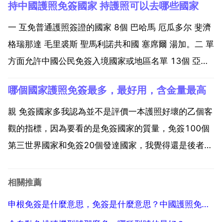
持中國護照免簽國家 持護照可以去哪些國家
明尼加共和國 多明尼加聯邦 格瑞那達 牙買加 秘魯 海地
聖露西亞 ...
一 互免普通護照簽證的國家 8個 巴哈馬 厄瓜多尔 斐濟
格瑞那達 毛里裘斯 聖馬利諾共和國 塞席爾 湯加。二 單
方面允許中國公民免簽入境國家或地區名單 13個 亞洲
2個 印度尼西亞 南韓 濟州島等地 非洲 2個 摩洛哥 法屬
哪個國家護照免簽最多，最好用，含金量最高
留尼旺。美洲 6個 安地卡及巴布達 海地 南喬治亞和南
桑威奇群島 英國海...
親 免簽國家多我認為並不是評價一本護照好壞的乙個客
觀的指標，因為要看的是免簽國家的質量，免簽100個
第三世界國家和免簽20個發達國家，我覺得還是後者好
用 所以我個人認為最好用，含金量最高的還是美國護
照，因為國家實力強大，信譽好，免簽的很多都是強國
相關推薦
大國，而且不免簽的國家用美國護照辦簽證通過率也很
申根免簽是什麼意思，免簽是什麼意思？中國護照免簽國家表
高。根...