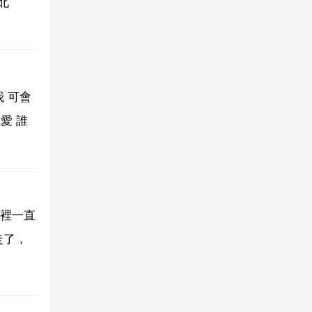
台北
我 可會
愛 誰
裡一直
走了，