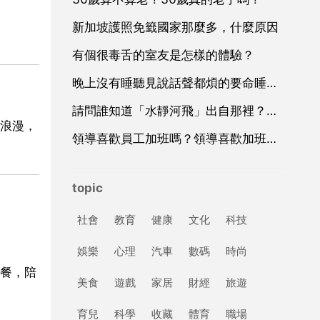
新加坡護照免籤國家那麼多，什麼原因
有個很毒舌的室友是怎樣的體驗？
晚上沒有睡聽見說話聲都煩的要命睡著了做夢都是生氣的事？
請問誰知道「水靜河飛」出自那裡？是什麼意思？
浪漫，
領導喜歡員工加班嗎？領導喜歡加班的員工嗎
topic
社會
教育
健康
文化
科技
娛樂
心理
汽車
數碼
時尚
餐，陪
美食
遊戲
家居
財經
旅遊
育兒
科學
收藏
體育
職場