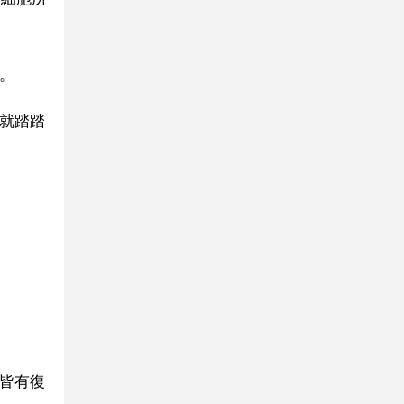
。
裝就踏踏
物皆有復