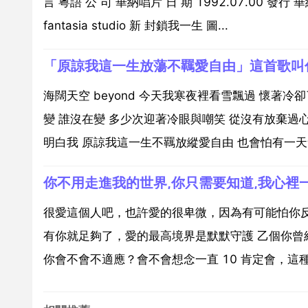
言 粵語 公 司 華納唱片 日 期 1992.07.00 發
fantasia studio 新 封鎖我一生 圖...
「原諒我這一生放蕩不羈愛自由」這首歌叫
海闊天空 beyond 今天我寒夜裡看雪飄過 懷著
變 誰沒在變 多少次迎著冷眼與嘲笑 從沒有放棄過心
明白我 原諒我這一生不羈放縱愛自由 也會怕有一天會
你不用走進我的世界,你只需要知道,我心裡
很愛這個人吧，也許愛的很卑微，因為有可能怕你
有你就足夠了，愛的最高境界是默默守護 乙個你
你會不會不適應？會不會想念一直 10 肯定會，這