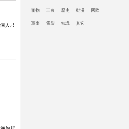
寵物
三農
歷史
動漫
國際
軍事
電影
知識
其它
個人只
癌細胞所