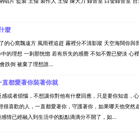
行 華納唱片 監製 王傑 製作人 王傑 陳大力 錄音室 白金錄音室 
什麼
冷卻了的心窩飄遠方 風雨裡追趕 霧裡分不清影蹤 天空海闊你與
中的理想 一剎那恍惚 若有所失的感覺 不知不覺已變淡 心裡
跌倒 被棄了理想誰...
一直都愛著你裝著你就
反感或者煩惱，不想讓你對他有什麼回應，只是要你知道，心
曾經很喜歡的人，一直都愛著你，守護著你，如果哪天他突然
種感情已經融入到生活中的點點滴滴分不開了，如...