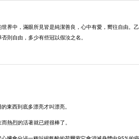
的世界中，滿眼所見皆是純潔善良，心中有愛，嚮往自由。乙
舉否則自由，多少有些冠以假汝之名。
用的東西到底多漂亮才叫漂亮。
在而熱烈的活著就已經很棒了。
候心臟會分泌一種叫縮氨酸的荷爾蒙它會消滅身體中95%的