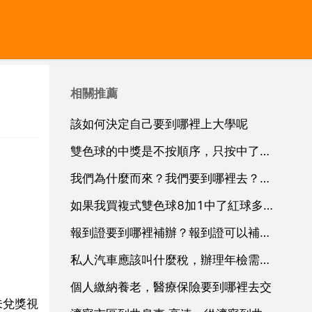
相關推薦
該如何決定自己要到哪裡上大學呢
雙色球的中獎是不按順序，只按中了多少個號碼來算的嗎
我們為什麼而來？我們要到哪裡去？怎麼去？
如果我買複式雙色球8加1中了紅球多少錢
報到證要到哪裡補辦？報到證可以補辦嗎
私人汽車應該叫什麼稅，辦理年檢需要，到哪裡辦，辦理什麼保險？汽車已經使用7年
個人繳納養老，醫療保險要到哪裡去交
未兌獎視