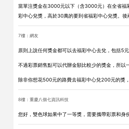
當單注獎金在3000元以下（含3000元）在全省福
彩中心兌獎，高於30萬的要到省福彩中心兌獎。後
7樓：網友
原則上說任何獎金都可以去福彩中心去兌，包括5
不過彩票銷售點可以代辦金額比較少的獎金，所以
除非你想花500元的路費去福彩中心兌200元的獎
8樓：重慶八個七資訊科技
您好，雙色球如果中了一等獎，需要攜帶彩票和身