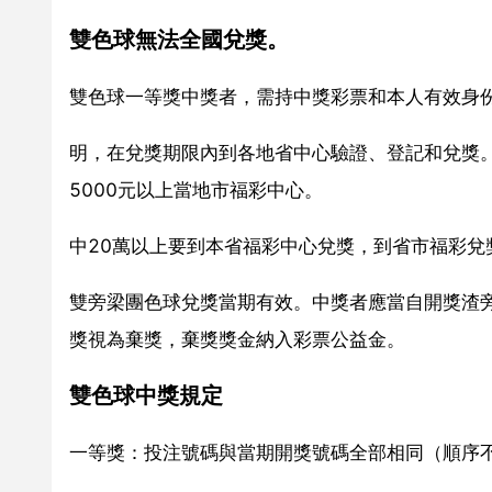
雙色球無法全國兌獎。
雙色球一等獎中獎者，需持中獎彩票和本人有效身
明，在兌獎期限內到各地省中心驗證、登記和兌獎。
5000元以上當地市福彩中心。
中20萬以上要到本省福彩中心兌獎，到省市福彩兌
雙旁梁團色球兌獎當期有效。中獎者應當自開獎渣
獎視為棄獎，棄獎獎金納入彩票公益金。
雙色球中獎規定
一等獎：投注號碼與當期開獎號碼全部相同（順序