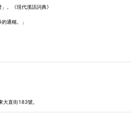
證」。《現代漢語詞典》
券的通稱。」
東大直街183號。