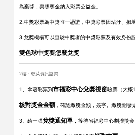
為棄獎，棄獎獎金納入彩票公益金。
2.中獎彩票為中獎唯一憑證，中獎彩票因玷汙、損
3.兌獎機構可以查驗中獎者的中獎彩票及有效身份
雙色球中獎要怎麼兌獎
2樓：乾萊資訊諮詢
市福彩中心兌獎視窗
1、拿著彩票到
驗票（大概
核對獎金金額
，確認繳稅金額，簽字。繳稅開發票
兌獎通知單
3、給一張
，等待省福彩中心劃撥獎金