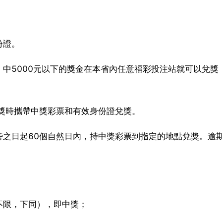
份證。
中5000元以下的獎金在本省內任意福彩投注站就可以兌獎
獎時攜帶中獎彩票和有效身份證兌獎。
旁之日起60個自然日內，持中獎彩票到指定的地點兌獎。逾
不限，下同），即中獎；