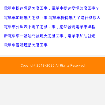
定要盡快解決。未磨合的時候，輕微冒煙不是故障。這
電單車提速慢是怎麼回事，電單車提速變慢怎麼回事？
不是消聲器...
電單車加速無力怎麼回事,電單車變得無力了是什麼原因
電單車公里表不走了怎麼回事，忽然發現電單車里程表不動了，怎麼回事？
新電單車一鬆油門就熄火怎麼回事，電單車加油就熄火是怎麼回事？
電單車冒濃煙是怎麼回事
Copyright 2018-2026 All Rights Reserved