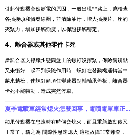
引起發動機突然斷電的原因，一般出現**路上，應檢查
各插接頭和觸發線圈，並清除油汙，增大插接片、座的
夾緊力，增加接觸強度，以保證接觸穩定。
4、離合器或其他零件卡死
當離合器支撐殲州態圓盤上的螺釘沒擰緊，保險衝鉚點
又未衝好，起不到保險作用時，螺釘在發動機運轉當中
越來越松，使螺釘頭頂住變速器副軸軸承蓋板，離合器
卡死不能轉動，造成突然停車。
夏季電噴車經常熄火怎麼回事，電噴電單車正常行駛 無故熄火
如果發動機在怠速時有時候會熄火，而且重新啟動後又
正常了，稱之為 間隙性怠速熄火 這種故障非常難查，