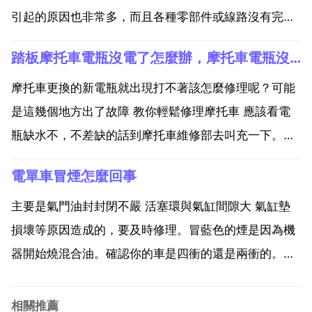
引起的原因也非常多，而且各種零部件或線路沒有完全
損壞，更加頭疼的是由於發動機偶爾熄火後重新啟動又
踏板摩托車電瓶沒電了怎麼辦，摩托車電瓶沒電怎麼辦？
可以恢復正常。所以就算是由於感測器的原因導致發動
機怠速熄火，發動機電子控制單元也會認為這種現象不
摩托車更換的新電瓶就出現打不著該怎麼修理呢？可能
是故障。電...
是這幾個地方出了故障 教你輕鬆修理摩托車 應該看電
瓶缺水不，不差缺的話到摩托車維修部去叫充一下。電
瓶承不住電的話就要換電瓶了，用摩托車專用充電器
電單車冒煙怎麼回事
充。介紹 踏板車 基本都是無級變速自動離合器，跟穆
蘭式電動車差不多，沒有檔位設計，起動後只需擰油門
主要是氣門油封封閉不嚴 活塞環與氣缸間隙大 氣缸墊
就走了，收...
損壞等原因造成的，要及時修理。冒藍色的煙是因為機
器開始燒混合油。確認你的車是四衝的還是兩衝的。如
果是兩衝的就沒事兒。如果是四衝的，就馬上去維修站
要求換機器。因為你的活塞環出了問題。封不住油。一
相關推薦