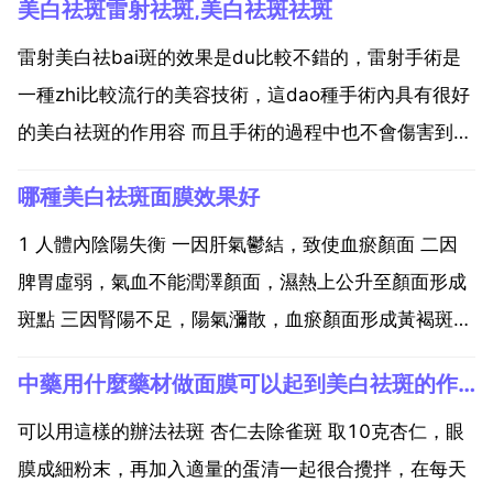
美白祛斑雷射祛斑,美白祛斑祛斑
雷射美白祛bai斑的效果是du比較不錯的，雷射手術是
一種zhi比較流行的美容技術，這dao種手術內具有很好
的美白祛斑的作用容 而且手術的過程中也不會傷害到正
常的 組織，術後也不容易出現 所以這種手術在目前是
哪種美白祛斑面膜效果好
很受愛美人士歡迎的。吃清淡，不要吃油膩和辛辣食
物，忌食色素深的食物，顏色深的食物含深色素多，
1 人體內陰陽失衡 一因肝氣鬱結，致使血瘀顏面 二因
如...
脾胃虛弱，氣血不能潤澤顏面，濕熱上公升至顏面形成
斑點 三因腎陽不足，陽氣瀰散，血瘀顏面形成黃褐斑。
2 雄孕激素增多 懷孕後胎盤分泌雄孕激素增多，所以孕
中藥用什麼藥材做面膜可以起到美白祛斑的作用
期女性面頰部常見對稱分布的黃褐斑，但生產後體內雄
孕激素分泌恢復正常狀態後，大部分人的斑會自然減輕
可以用這樣的辦法祛斑 杏仁去除雀斑 取10克杏仁，眼
或...
膜成細粉末，再加入適量的蛋清一起很合攪拌，在每天