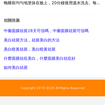
晚睡前均勻地塗抹在臉上，20分鐘後用溫水洗去。每天
使用一次，堅持20天之後，可以看見顯著的祛斑效果。
苦瓜淡化色斑 將苦瓜放入冰箱冷藏15分分鐘，然後取
相關推薦
出來洗乾淨切成片狀，敷在臉上，15分鐘後取下來，
中藥面膜祛斑28天可信嗎，中藥面膜祛斑可信嗎
用...
美白祛斑方法，祛斑美白的方法
美白暗黃祛斑，美白暗黃祛斑
什麼面膜祛痘美白，什麼面膜美白祛痘好
如何美白祛斑
Copyright 2018-2026 All Rights Reserved