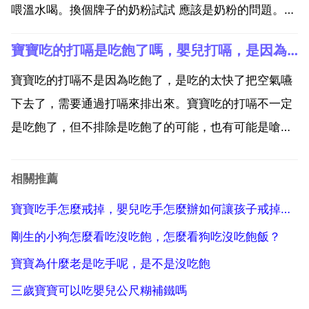
喂溫水喝。換個牌子的奶粉試試 應該是奶粉的問題。放
點媽咪愛給他吃就好了。可以配點清火寶一起吃的。多
寶寶吃的打嗝是吃飽了嗎，嬰兒打嗝，是因為吃飽了嗎？
喝水，然後先少喂點呀。公尺粉不比我們自己用公尺磨
的公尺糊 因為自己弄的話是不會上火的 公尺粉有新增
寶寶吃的打嗝不是因為吃飽了，是吃的太快了把空氣嚥
擠就跟奶...
下去了，需要通過打嗝來排出來。寶寶吃的打嗝不一定
是吃飽了，但不排除是吃飽了的可能，也有可能是嗆到
了之類的。嬰兒打嗝，是因為吃飽了嗎？不是因為吃飽
了，因為這與嬰兒的作息原因有關，也與嬰兒的身體原
相關推薦
因有關，所以當嬰兒出現這種情況的時候，家長一定要
寶寶吃手怎麼戒掉，嬰兒吃手怎麼辦如何讓孩子戒掉吃手
注意。導致嬰...
剛生的小狗怎麼看吃沒吃飽，怎麼看狗吃沒吃飽飯？
寶寶為什麼老是吃手呢，是不是沒吃飽
三歲寶寶可以吃嬰兒公尺糊補鐵嗎