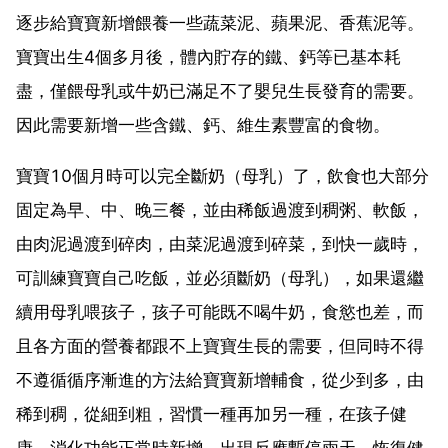
逐步給寶寶新增餵養一些蔬菜泥、蘋果泥、香蕉泥等。
寶寶出生4個多月後，體內貯存的鐵、鈣等已基本耗
盡，僅餵母乳或牛奶已滿足不了嬰兒生長發育的需要。
因此需要新增一些含鐵、鈣、維生素豐富的食物。
寶寶10個月時可以完全斷奶（母乳）了，飲食也大部分
固定為早、中、晚三餐，並由稀飯過渡到稠粥、軟飯，
由肉泥過渡到碎肉，由菜泥過渡到碎菜，到快一歲時，
可訓練寶寶自己吃飯，並必須斷奶（母乳），如果還繼
續用母乳喂孩子，孩子可能既不喝牛奶，食慾也差，而
且各方面的營養都跟不上寶寶生長的需要，但同時不得
不遵循循序漸進的方法給寶寶新增輔食，從少到多，由
稀到稠，從細到粗，習慣一種再加另一種，在孩子健
康，消化功能正常時新增，出現反應暫停兩天，恢復健