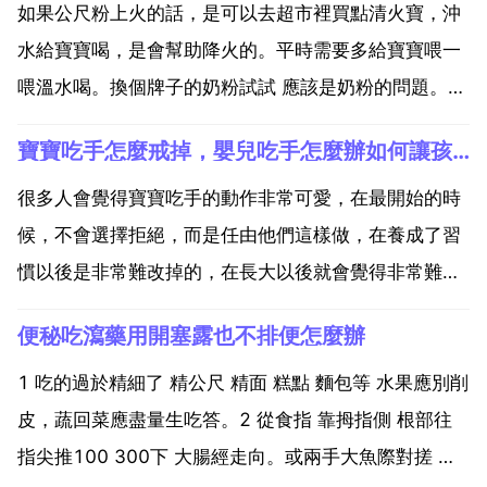
如果公尺粉上火的話，是可以去超市裡買點清火寶，沖
水給寶寶喝，是會幫助降火的。平時需要多給寶寶喂一
喂溫水喝。換個牌子的奶粉試試 應該是奶粉的問題。放
點媽咪愛給他吃就好了。可以配點清火寶一起吃的。多
寶寶吃手怎麼戒掉，嬰兒吃手怎麼辦如何讓孩子戒掉吃手
喝水，然後先少喂點呀。公尺粉不比我們自己用公尺磨
的公尺糊 因為自己弄的話是不會上火的 公尺粉有新增
很多人會覺得寶寶吃手的動作非常可愛，在最開始的時
擠就跟奶...
候，不會選擇拒絕，而是任由他們這樣做，在養成了習
慣以後是非常難改掉的，在長大以後就會覺得非常難
看，那麼寶寶吃手怎麼戒掉？1.讓寶寶形成規律飲食。
便秘吃瀉藥用開塞露也不排便怎麼辦
很多時候寶寶會吃手原因是自己餓了，而他們不會表
達，媽媽也不了解，就會讓這樣的情況一直發生。如果
1 吃的過於精細了 精公尺 精面 糕點 麵包等 水果應別削
想要改掉毛病，...
皮，蔬回菜應盡量生吃答。2 從食指 靠拇指側 根部往
指尖推100 300下 大腸經走向。或兩手大魚際對搓 肺