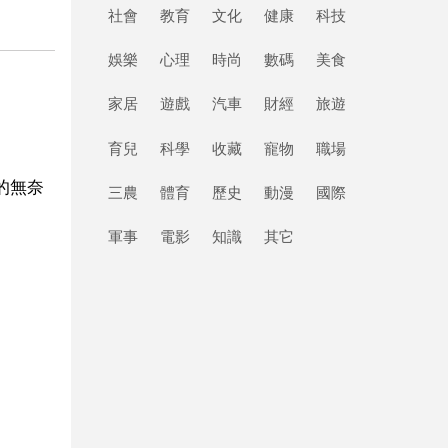
社會
教育
文化
健康
科技
娛樂
心理
時尚
數碼
美食
家居
遊戲
汽車
財經
旅遊
育兒
科學
收藏
寵物
職場
的無奈
三農
體育
歷史
動漫
國際
軍事
電影
知識
其它