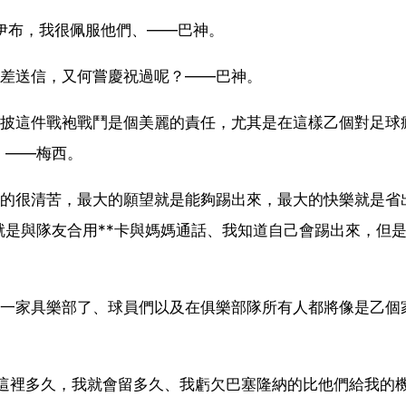
伊布，我很佩服他們、——巴神。
郵差送信，又何嘗慶祝過呢？——巴神。
身披這件戰袍戰鬥是個美麗的責任，尤其是在這樣乙個對足球
、——梅西。
過的很清苦，最大的願望就是能夠踢出來，最大的快樂就是省
是與隊友合用**卡與媽媽通話、我知道自己會踢出來，但
是一家具樂部了、球員們以及在俱樂部隊所有人都將像是乙個
留這裡多久，我就會留多久、我虧欠巴塞隆納的比他們給我的