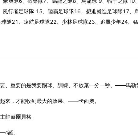
、豪爽隊6、歡樂隊7、烏龍之隊8、烏龍球 9、帽子之隊10
、風行者足球隊 15、陸霸足球隊16、想進就進足球隊17、
足球隊21、遠航足球隊22、少林足球隊23、追風少年24、
重要、重要的是我要踢球、訓練、不放棄一分一秒、——馬勒
轉起來，才能收到最大的效果、——卡西奧。
國主帥赫爾貝格。
—c羅。