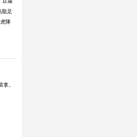
、豆腐
烏龍足
猛虎隊
當拿。