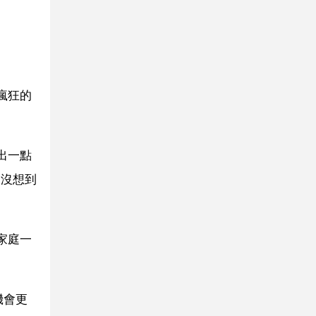
瘋狂的
出一點
是沒想到
家庭一
機會更