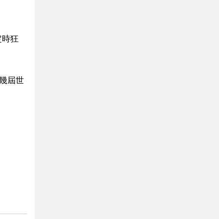
定時狂
幾屆世