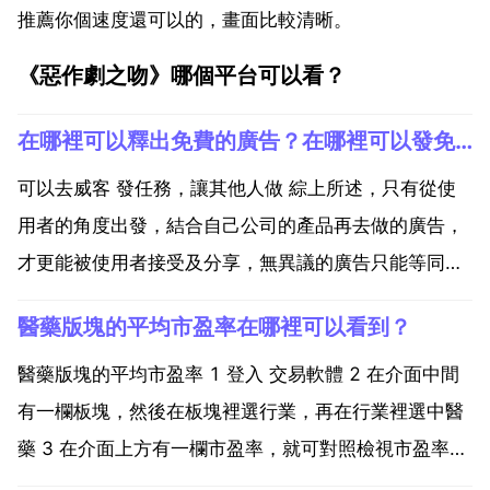
推薦你個速度還可以的，畫面比較清晰。
《惡作劇之吻》哪個平台可以看？
在哪裡可以釋出免費的廣告？在哪裡可以發免費的廣告
可以去威客 發任務，讓其他人做 綜上所述，只有從使
用者的角度出發，結合自己公司的產品再去做的廣告，
才更能被使用者接受及分享，無異議的廣告只能等同於
灌水，浪費人力財力。一般的操作型人才招聘方式 招聘
醫藥版塊的平均市盈率在哪裡可以看到？
釋出用人需求 線下傳統的招工人才市場 朋友圈，朋友
介紹。自己餐廳哪些地方可以免費打廣告。地域性美食
醫藥版塊的平均市盈率 1 登入 交易軟體 2 在介面中間
文...
有一欄板塊，然後在板塊裡選行業，再在行業裡選中醫
藥 3 在介面上方有一欄市盈率，就可對照檢視市盈率。
請問看醫藥行業的市盈率，在哪看 醫藥板塊整體平均市