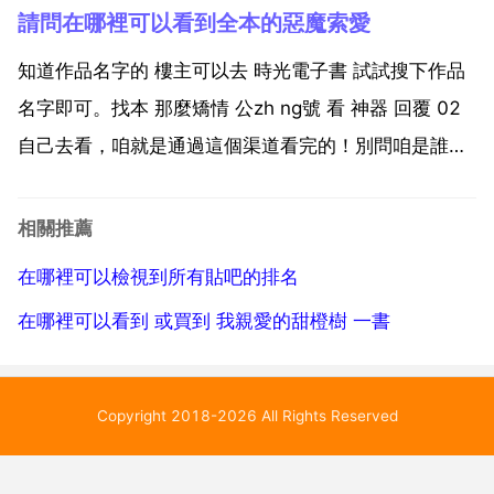
請問在哪裡可以看到全本的惡魔索愛
盈率，截止今天 是 可以通過 上海 交易所 查詢最新的行
業平均市盈率。查詢路徑 上交所官網 品...
知道作品名字的 樓主可以去 時光電子書 試試搜下作品
名字即可。找本 那麼矯情 公zh ng號 看 神器 回覆 02
自己去看，咱就是通過這個渠道看完的！別問咱是誰，
請叫咱雷鋒。如果是普通賬戶密碼忘了請用第一種方
法。方法 一 重新啟動電腦，啟動到系統登入介面時，
相關推薦
同時按住ctrl alt鍵，然後連擊de...
在哪裡可以檢視到所有貼吧的排名
在哪裡可以看到 或買到 我親愛的甜橙樹 一書
Copyright 2018-2026 All Rights Reserved