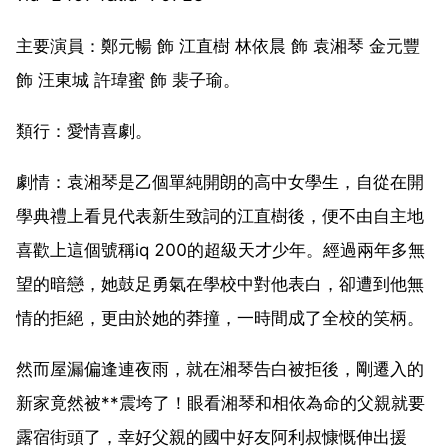
主要演員：鄭元暢 飾 江直樹 林依晨 飾 袁湘琴 金元豐
飾 汪東城 許瑋蜜 飾 裴子瑜。
類行：愛情喜劇。
劇情：袁湘琴是乙個單純開朗的高中女學生，自從在開
學典禮上看見代表新生致詞的江直樹後，便不由自主地
喜歡上這個號稱iq 200的超級天才少年。經過兩年多無
望的暗戀，她鼓足勇氣在學校中對他表白，卻遭到他無
情的拒絕，更由於她的莽撞，一時間成了全校的笑柄。
然而屋漏偏逢連夜雨，就在湘琴告白被拒後，剛遷入的
新家竟然被**震垮了！眼看湘琴和相依為命的父親就要
露宿街頭了，幸好父親的國中好友阿利叔慷慨伸出援