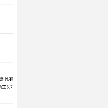
織對比有
的正5.7