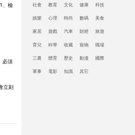
社會
教育
文化
健康
科技
：1、檢
娛樂
心理
時尚
數碼
美食
家居
遊戲
汽車
財經
旅遊
育兒
科學
收藏
寵物
職場
三農
體育
歷史
動漫
國際
、必須
軍事
電影
知識
其它
會立刻