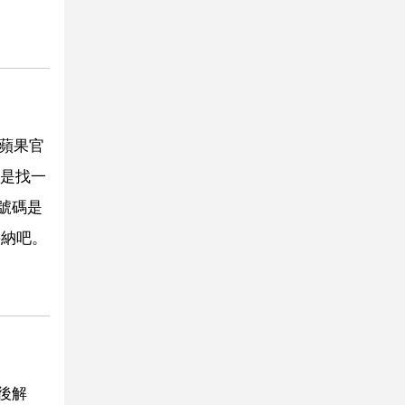
蘋果官
是找一
號碼是
採納吧。
後解