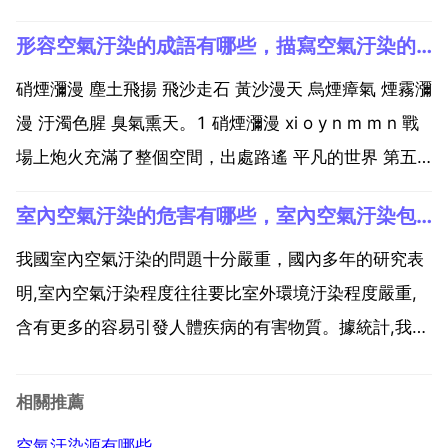
三是吸入汙染的空氣後患了種種嚴重的疾病。從下面的
形容空氣汙染的成語有哪些，描寫空氣汙染的詞語有哪些？
中，可以看到 各種大氣汙染物是通過多種途徑進入人體
的，對人體的影響又是多方面的。而且，其危害也是極
硝煙瀰漫 塵土飛揚 飛沙走石 黃沙漫天 烏煙瘴氣 煙霧瀰
為...
漫 汙濁色腥 臭氣熏天。1 硝煙瀰漫 xi o y n m m n 戰
場上炮火充滿了整個空間，出處路遙 平凡的世界 第五
卷第一章。2 塵土飛揚 ch n t f i y ng 是指風吹過，或
室內空氣汙染的危害有哪些，室內空氣汙染包括什麼？
車馬路過所揚起的灰塵在空中久久不散。漫天的塵土。
3 飛...
我國室內空氣汙染的問題十分嚴重，國內多年的研究表
明,室內空氣汙染程度往往要比室外環境汙染程度嚴重,
含有更多的容易引發人體疾病的有害物質。據統計,我國
每年由室內空氣汙染引起的超額死亡數達11.1萬人,超
額門診數22萬人次,超額急診數430萬人次。我國肺癌
相關推薦
發病率以每年26.9 的速度遞增。中國消費者協會...
空氣汙染源有哪些