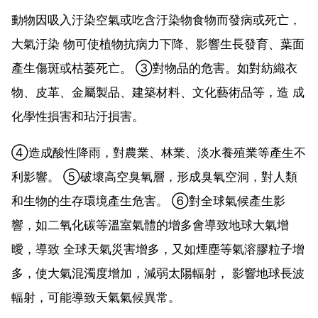
動物因吸入汙染空氣或吃含汙染物食物而發病或死亡，
大氣汙染 物可使植物抗病力下降、影響生長發育、葉面
產生傷斑或枯萎死亡。 ③對物品的危害。如對紡織衣
物、皮革、金屬製品、建築材料、文化藝術品等，造 成
化學性損害和玷汙損害。
④造成酸性降雨，對農業、林業、淡水養殖業等產生不
利影響。 ⑤破壞高空臭氧層，形成臭氧空洞，對人類
和生物的生存環境產生危害。 ⑥對全球氣候產生影
響，如二氧化碳等溫室氣體的增多會導致地球大氣增
曖，導致 全球天氣災害增多，又如煙塵等氣溶膠粒子增
多，使大氣混濁度增加，減弱太陽輻射， 影響地球長波
輻射，可能導致天氣氣候異常。