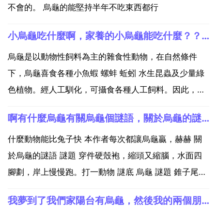
不會的。 烏龜的能堅持半年不吃東西都行
小烏龜吃什麼啊，家養的小烏龜能吃什麼？？？（常見的）
烏龜是以動物性飼料為主的雜食性動物，在自然條件
下，烏龜喜食各種小魚蝦 螺蚌 蚯蚓 水生昆蟲及少量綠
色植物。經人工馴化，可攝食各種人工飼料。因此，根
據烏龜飼料的性質和 不同，可將烏龜飼料分為天然活性
啊有什麼烏龜有關烏龜個謎語，關於烏龜的謎語 大家猜猜看
飼料和人工配合飼料。1.動物性飼料動物性飼料主要包
括各種魚 蝦 蛙 螺蚌 蚯蚓 蠅蛆 水生昆蟲以及各種動...
什麼動物能比兔子快 本作者每次都讓烏龜贏，赫赫 關
於烏龜的謎語 謎題 穿件硬殼袍，縮頭又縮腦，水面四
腳劃，岸上慢慢跑。打一動物 謎底 烏龜 謎題 錐子尾巴
橄欖頭，身穿袈裟緩步走。打一動物 謎底 烏龜 謎題 身
我夢到了我們家陽台有烏龜，然後我的兩個朋友在我家的對
穿八卦，腳踏釘耙，胡椒眼睛，錐子尾巴。打一動物 謎