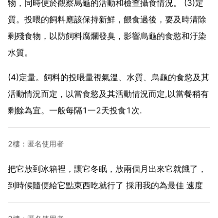
物，同時便於觀察烏龜的活動和檢查攝食情況。 (3)定
質。投喂的飼料應該保持新鮮，餵食過後，要及時清除
剩殘食物，以防飼料腐爛發臭，影響烏龜的食慾和汙染
水質。
(4)定量。飼料的投喂量視氣溫、水質、烏龜的食慾及其
活動情況而定，以當食慾及其活動情況而定,以當餐稍有
剩餘為宜。一般每隔1一2天投食1次.
2樓：匿名使用者
把它放到冰箱裡，讓它冬眠，放兩個月出來它就餓了，
到時候隨便給它點東西吃就行了 採用我的為最佳 速度