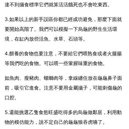
達不到攝食標準它們就算活活餓死也不會吃東西。
3.如果以上的新手誤區你都已經成功避免，那麼下面就
要開始高階了。我們可以模擬一下烏龜的野生生活環
境，在缸內放些活魚、水草、石頭等。
4.餵養的食物也要注意，不要給它們喂熟食或者火腿腸
等我們吃的食物。可以喂一些葷腥味重的食物。
如魚肉、瘦豬肉、螺螄肉等，拿線纏住放在龜龜鼻子面
前，吸引它進食。注意不要用金屬攝子，可能刺傷龜的
口腔。
5.還能挑選乙隻食慾旺盛吃得多的烏龜做鄰居，利用動
物的模仿能力，說不定自己的龜龜狼吞虎嚥了。