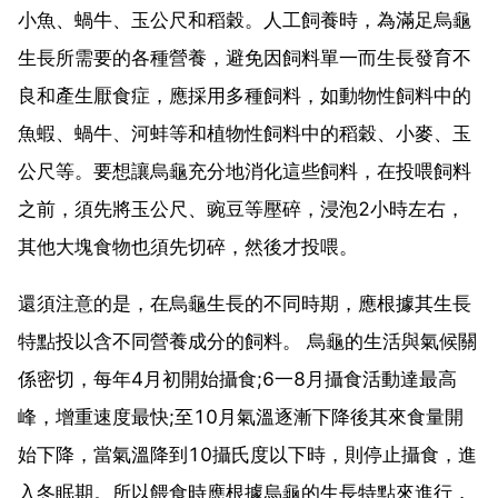
小魚、蝸牛、玉公尺和稻穀。人工飼養時，為滿足烏龜
生長所需要的各種營養，避免因飼料單一而生長發育不
良和產生厭食症，應採用多種飼料，如動物性飼料中的
魚蝦、蝸牛、河蚌等和植物性飼料中的稻穀、小麥、玉
公尺等。要想讓烏龜充分地消化這些飼料，在投喂飼料
之前，須先將玉公尺、豌豆等壓碎，浸泡2小時左右，
其他大塊食物也須先切碎，然後才投喂。
還須注意的是，在烏龜生長的不同時期，應根據其生長
特點投以含不同營養成分的飼料。 烏龜的生活與氣候關
係密切，每年4月初開始攝食;6一8月攝食活動達最高
峰，增重速度最快;至10月氣溫逐漸下降後其來食量開
始下降，當氣溫降到10攝氏度以下時，則停止攝食，進
入冬眠期。所以餵食時應根據烏龜的生長特點來進行，