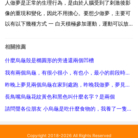
底 烏龜 謎題 家住深山溪裡溪，爹娘養我太...
人做夢是正常的生理行為，是由於人腦受到了刺激後影
像的重現和變化，因此不用擔心。要想少做夢，主要可
以有以下幾種方式 一 白天積極參加運動，運動可以放
鬆神經，加快血液流速，這樣晚上就容易進入深度睡眠
二 白天工作學習，不要給自己太多壓力，壓力大了也容
相關推薦
易多做夢 三 睡前試著喝些純牛奶，牛奶中的一些成分
什麼烏龜殼是橢圓形的旁邊還兩個凹槽
有助...
我有兩個烏龜，有很小很小，有也小，最小的前段時間很活
昨晚上夢見兩個烏龜在家到處跑，昨晚我做夢，夢見烏龜追著我到處跑，張大嘴要吃我似的，嚇死我了，求解
長鳥嘴烏龜花紋黃色和黑色叫什麼名字？是兩個
請問聲各位朋友 小烏龜是吃什麼食物的，我養了一隻小龜喂什麼東西它都不吃的，都快餓死了，不知該怎麼辦
Copyright 2018-2026 All Rights Reserved