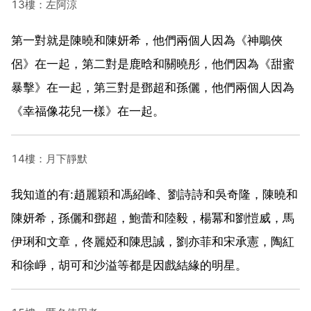
13樓：左阿涼
第一對就是陳曉和陳妍希，他們兩個人因為《神鵰俠
侶》在一起，第二對是鹿晗和關曉彤，他們因為《甜蜜
暴擊》在一起，第三對是鄧超和孫儷，他們兩個人因為
《幸福像花兒一樣》在一起。
14樓：月下靜默
我知道的有:趙麗穎和馮紹峰、劉詩詩和吳奇隆，陳曉和
陳妍希，孫儷和鄧超，鮑蕾和陸毅，楊冪和劉愷威，馬
伊琍和文章，佟麗婭和陳思誠，劉亦菲和宋承憲，陶紅
和徐崢，胡可和沙溢等都是因戲結緣的明星。