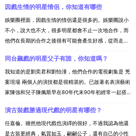
因戲生情的明星情侶，你知道有哪些
娛樂圈裡面，因戲生情的情侶還是很多的。娛樂圈說小
不小，說大也不大，很多明星都會不止一次地合作，而
他們在長期的合作之後很有可能會產生好感，從而走到
一起，成為一對情侶，這就是所謂的因戲生情。娛樂圈
同台飆戲的明星父子有誰，你知道嗎？
中有不少明星都是因戲生情的，一起來了解一下吧。首
先要說的就是陳曉陳妍希了，兩人一起合作了 神鵰俠侶
我知道的是劉奕君和劉怡潼，他們合作的電視劇集是 兇
這部劇，...
案現場 兩個人的演技都是很精湛的。已故著名表演藝術
家陳強和兒子陳佩斯早在80年代末90年初經常一起搭
檔演藝，如 父與子 二子開店 少爺的磨難 爺倆開歌廳 而
演古裝戲勝過現代戲的明星有哪些？
陳佩斯因為一直在劇中以 二子 這一形象出現，形成了
中國第乙個喜劇系列電影 二子系列 1984年...
任嘉倫。雖然他現代戲也演繹的很好，不過我認為他還
是古裝更經典，氣質如玉，翩翩公子，還有自己的小性