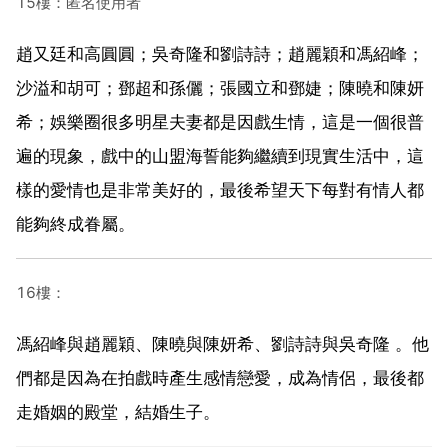
15樓：匿名使用者
趙又廷和高圓圓；吳奇隆和劉詩詩；趙麗穎和馮紹峰；
沙溢和胡可；鄧超和孫儷；張國立和鄧婕；陳曉和陳妍
希；娛樂圈很多明星夫妻都是因戲生情，這是一個很普
遍的現象，戲中的山盟海誓能夠繼續到現實生活中，這
樣的愛情也是非常美好的，最後希望天下每對有情人都
能夠終成眷屬。
16樓：
馮紹峰與趙麗穎、陳曉與陳妍希、劉詩詩與吳奇隆 。他
們都是因為在拍戲時產生感情戀愛，成為情侶，最後都
走婚姻的殿堂，結婚生子。