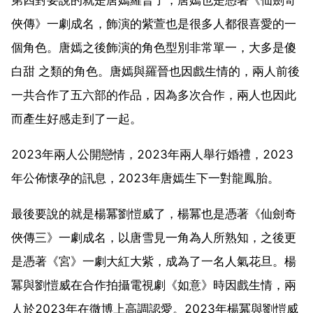
俠傳》一劇成名，飾演的紫萱也是很多人都很喜愛的一
個角色。唐嫣之後飾演的角色型別非常單一，大多是傻
白甜 之類的角色。唐嫣與羅晉也因戲生情的，兩人前後
一共合作了五六部的作品，因為多次合作，兩人也因此
而產生好感走到了一起。
2023年兩人公開戀情，2023年兩人舉行婚禮，2023
年公佈懷孕的訊息，2023年唐嫣生下一對龍鳳胎。
最後要說的就是楊冪劉愷威了，楊冪也是憑著《仙劍奇
俠傳三》一劇成名，以唐雪見一角為人所熟知，之後更
是憑著《宮》一劇大紅大紫，成為了一名人氣花旦。楊
冪與劉愷威在合作拍攝電視劇《如意》時因戲生情，兩
人於2023年在微博上高調認愛。2023年楊冪與劉愷威