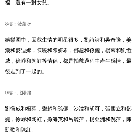
福，還有一對女兒。
8樓：菠蘿呀
娛樂圈中，因戲生情的明星很多，劉詩詩和吳奇隆，姜
潮和麥迪娜，陳曉和陳妍希，鄧超和孫儷，楊冪和劉愷
威，徐崢和陶虹等情侶，都是拍戲過程中產生感情，最
後走到了一起的。
9樓：北陽焰
劉愷威和楊冪，鄧超和孫儷，沙溢和胡可，張國立和鄧
婕，徐崢和陶虹，孫海英和呂麗萍，楊亞洲和倪萍，陳
凱歌和陳紅。