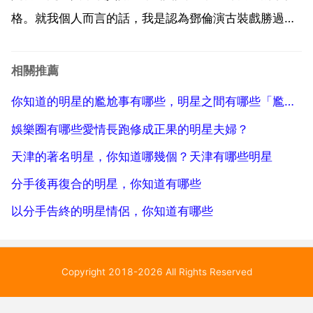
格。就我個人而言的話，我是認為鄧倫演古裝戲勝過現
代化的戲的。因為他的古裝造型真心是相當帥氣，超級
喜歡。中國拍古裝戲的著名導演有哪些 陳家林，拍過
相關推薦
太平天國 漢武帝 等。胡玫，雍正王朝 漢武大帝 孔子
你知道的明星的尷尬事有哪些，明星之間有哪些「尷尬」的事情，讓大家會覺得很「難堪」呢？
等。...
娛樂圈有哪些愛情長跑修成正果的明星夫婦？
天津的著名明星，你知道哪幾個？天津有哪些明星
分手後再復合的明星，你知道有哪些
以分手告終的明星情侶，你知道有哪些
Copyright 2018-2026 All Rights Reserved