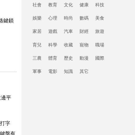
社會
教育
文化
健康
科技
娛樂
心理
時尚
數碼
美食
格鍵鎖
家居
遊戲
汽車
財經
旅遊
育兒
科學
收藏
寵物
職場
三農
體育
歷史
動漫
國際
軍事
電影
知識
其它
左邊平
打字
鍵盤有