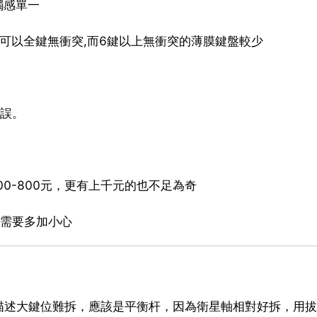
觸感單一
盤可以全鍵無衝突,而6鍵以上無衝突的薄膜鍵盤較少
不誤。
0-800元，更有上千元的也不足為奇
時需要多加小心
描述大鍵位難拆，應該是平衡杆，因為衛星軸相對好拆，用拔