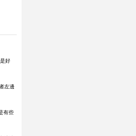
是好
者左邊
是有些