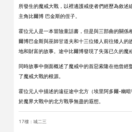
所發生的魔戒大戰，以裡邊護戒使者們經歷為敘述線索。
主角比爾博 巴金斯的侄子。
霍位元人是一本冒險童話書，但是與三部曲的關係相當
爾博巴金斯與巫師甘道夫和十三位矮人前往矮人的故
地和財富的故事。途中比爾博發現了失落已久的魔
同時故事中側面概述了魔戒中的首惡索隆在他曾經
了魔戒大戰的根源。
霍位元人中描述的遠征途中北方（埃里阿多爾-幽暗
於魔界大戰中的北方戰爭無盡的遐想。
17樓：城二三