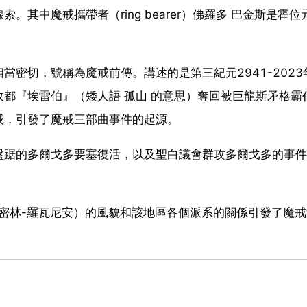
其中魔戒攜帶者（ring bearer）佛羅多 巴金斯是霍位
密切，號稱為魔戒前傳。講述的是第三紀元2941-2023
都『埃雷伯』（矮人語 孤山 的意思）奪回被巨龍斯矛格霸
戒，引發了魔戒三部曲事件的起源。
盤踞的多爾戈多要塞復活，以及聖白議會群攻多爾戈多的事件
密林-羅瓦尼安）的風貌和該地區各個派系的關係引發了魔