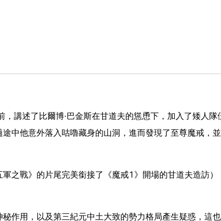
前，講述了比爾博·巴金斯在甘道夫的慫恿下，加入了矮人隊
過途中他意外落入咕嚕藏身的山洞，進而發現了至尊魔戒，並
五軍之戰》的片尾完美銜接了《魔戒1》開場的甘道夫造訪）
神秘作用，以及第三紀元中土大致的勢力格局產生疑惑，這也