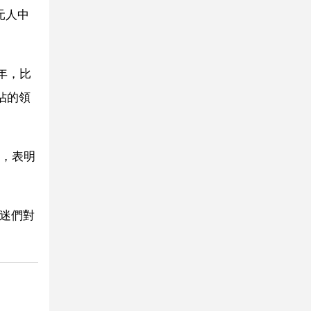
元人中
年，比
佔的領
，表明
戒迷們對