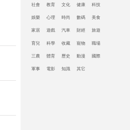
社會
教育
文化
健康
科技
娛樂
心理
時尚
數碼
美食
家居
遊戲
汽車
財經
旅遊
育兒
科學
收藏
寵物
職場
三農
體育
歷史
動漫
國際
軍事
電影
知識
其它