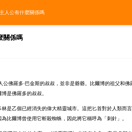
的主人公有什麼關係嗎
麼關係嗎
人公佛羅多·巴金斯的叔叔，並非是爺爺。比爾博的祖父和佛
爾博是佛羅多的叔叔。
多林是乙個已經消失的偉大精靈城市。這把匕首對於人類而言
因為比爾博曾使用它斬殺蜘蛛，因此將它稱呼為「刺針」。