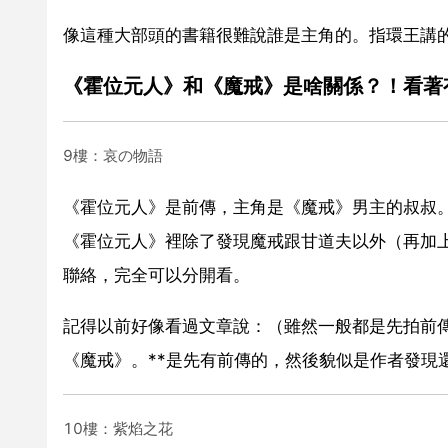
像這種大部頭的書籍很難說誰是主角的。指環王講
《霍位元人》和《魔戒》是啥關係？！看著
9樓：哀の物語
《霍位元人》是前傳，主角是《魔戒》男主的叔叔
《霍位元人》裡除了發現魔戒跟甘道夫以外（再加
聯絡，完全可以分開看。
記得以前好像看過文章說：（雖然一般都是先拍前
《魔戒》。**是先有前傳的，然後貌似是作者發現
10樓：紫焰之花