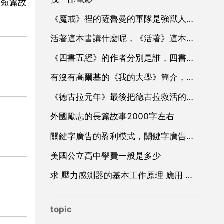
部中短篇故
《魔戒》裡的薩魯曼的軍隊是強獸人，那索倫的軍隊是什麼
活著這本書講什麼呢，《活著》這本書主要講些什麼，第一感覺是什麼？
《四書五經》的作者分別是誰，四書五經都有什麼，作者分別是誰？
有沒有高爾基的《我的大學》簡介，高爾基《我的大學》的主要內容是什麼？
《德古拉元年》最後把德古拉救活的那個人是誰
外國勵志的長篇故事2000字左右
關鍵字廣告的盈利模式，關鍵字廣告廣告
美國公立高中學費一般是多少
求 壓力感測器的基本工作原理 應用 和設計 方面的資料
topic