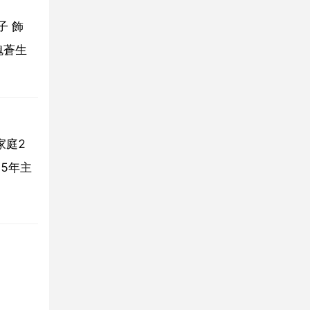
子 飾
愧蒼生
家庭2
15年主