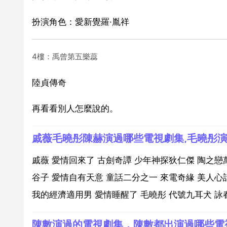
扮演角色：愛新覺羅·胤祥
4樓：禹曾第五樂蕊
陸貞傳奇
再看看別人怎麼說的。
戚薇毛曉彤陳赫演過哪些電視劇集,毛曉彤
戚薇 愛情回來了 古劍奇譚 少年神探狄仁傑 陶之戀
谷子 愛情自有天意 童話二分之一 來電奇緣 美人心
我的經濟適用男 愛情睡醒了 毛曉彤 代號九耳犬 詠春傳
陳數演過的電視劇集，陳數都出演過哪些電