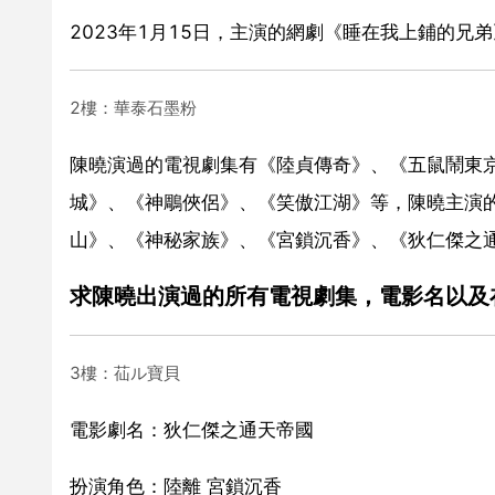
2023年1月15日，主演的網劇《睡在我上鋪的兄
2樓：華泰石墨粉
陳曉演過的電視劇集有《陸貞傳奇》、《五鼠鬧東
城》、《神鵰俠侶》、《笑傲江湖》等，陳曉主演
山》、《神秘家族》、《宮鎖沉香》、《狄仁傑之
求陳曉出演過的所有電視劇集，電影名以及
3樓：苮ル寶貝
電影劇名：狄仁傑之通天帝國
扮演角色：陸離 宮鎖沉香