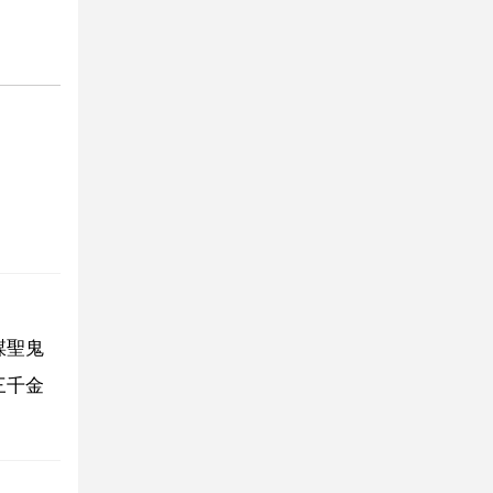
謀聖鬼
三千金