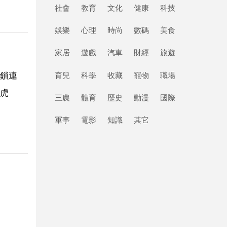
社會
教育
文化
健康
科技
娛樂
心理
時尚
數碼
美食
家居
遊戲
汽車
財經
旅遊
鎖連
育兒
科學
收藏
寵物
職場
虎
三農
體育
歷史
動漫
國際
軍事
電影
知識
其它