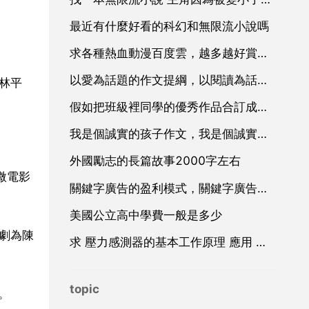
最近有什麼好看的科幻和無限流小說嗎
求各種熱血動漫百度雲，越多越好賞金多多，採納多多，謝謝
以愛為話題的作文提綱，以閱讀為話題作文提綱怎麼寫
林平
假如把班級裡同學的優秀作品合訂成本子，請給這本子區個漂亮
我是個誠實的孩子作文，我是個誠實的孩子作文450字
外國勵志的長篇故事2000字左右
微電影
關鍵字廣告的盈利模式，關鍵字廣告廣告
美國公立高中學費一般是多少
劇為陳
求 壓力感測器的基本工作原理 應用 和設計 方面的資料
topic
。