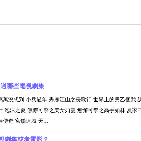
演過哪些電視劇集
萬萬沒想到 小兵過年 秀麗江山之長歌行 世界上的另乙個我 
計 泡沫之夏 無懈可擊之美女如雲 無懈可擊之高手如林 夏家
奇 宮鎖連城 天...
視劇集或者電影？