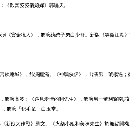
洋；《歡喜婆婆俏媳婦》郭嘯天。
；參演《賞金獵人》，飾演紈絝子弟白少群。新版《笑傲江湖》
《宮鎖連城》，飾演薩滿。《神鵰俠侶》，出演男一號楊過；
》，飾演高波；《遇見愛情的利先生》，飾演男一號利耀南,該
》，飾演「錦毛鼠」白玉堂。
電影《新娘大作戰》凱文。《火柴小姐和美味先生》於無錫開機