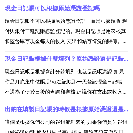
現金日記賬可以根據原始憑證登記嗎
現金日記賬不可以根據原始憑證登記，而是根據現收 現
付與銀付三種記賬憑證登記的。現金日記賬是用來核算
和監督庫存現金每天的收入 支出和結存情況的賬簿。由
出納人員根據與現金收付有關的記賬憑證，如現金收款
現金日記賬根據什麼填列？原始憑證還是記賬憑證
現金付款 銀行付款 提現業務 憑證，逐日逐筆進行登
記，並隨時結記餘額。登記現金日記賬時，除了遵循賬
現金日記帳是根據會計分錄填列,也就是記帳憑證 如果
簿登...
你是月底集中做賬,那就在記帳那一天登記現金日記帳.
不過為了便於日後的查詢和審核,建議你在支出或收入現
金時就做分錄,並登記現金日記帳 現金日記賬是按照經
出納在填製日記賬的時候是根據原始憑證還是記賬憑證
濟業務發生或完成時間的先後順序逐日逐筆根據原始憑
證登記的.會計不做記賬憑證，就用原始憑證。如會計做
這個是根據你們公司的報銷流程來的 如果你們是先報銷
記...
再做憑證的話 那麼出納是專根據原 屬始憑證來登記日