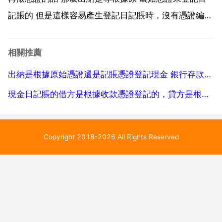
記賬的 但是這樣容易產生登記日記賬時，沒有憑證編號
的問題可以做賬時，根據原始單據的日期來寫憑證日期
並且憑證的編號按著出納報銷的順序 或者是出納空著憑
相關推薦
證編號，等做完憑證後補填 但是這樣比較容易亂 如果
出納是根據原始憑證還是記賬憑證登記現金 銀行存款日記賬的
是...
現金日記賬的借方是根據收款憑證登記的，貸方是根據付款憑證登記的。這句話為什麼不對
Copyright 2018-2026 All Rights Reserved