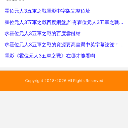
一熱，留個郵箱，我發給你乙個種子，...
霍位元人3五軍之戰電影中字版完整位址
霍位元人3五軍之戰百度網盤,誰有霍位元人3五軍之戰的百度網盤，完整版的
求霍位元人3五軍之戰的百度雲鏈結
求霍位元人3五軍之戰的資源要高畫質中英字幕謝謝！一定要高畫質和中英字幕，不然不會採
電影《霍位元人3五軍之戰》在哪才能看啊
Copyright 2018-2026 All Rights Reserved