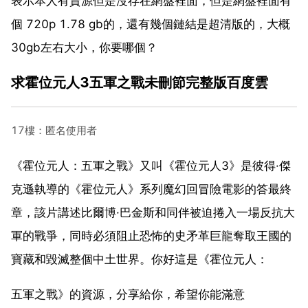
表示本人有資源但是沒存在網盤裡面，但是網盤裡面有
個 720p 1.78 gb的，還有幾個鏈結是超清版的，大概
30gb左右大小，你要哪個？
求霍位元人3五軍之戰未刪節完整版百度雲
17樓：匿名使用者
《霍位元人：五軍之戰》又叫《霍位元人3》是彼得·傑
克遜執導的《霍位元人》系列魔幻回冒險電影的答最終
章，該片講述比爾博·巴金斯和同伴被迫捲入一場反抗大
軍的戰爭，同時必須阻止恐怖的史矛革巨龍奪取王國的
寶藏和毀滅整個中土世界。你好這是《霍位元人：
五軍之戰》的資源，分享給你，希望你能滿意