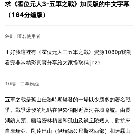
求《霍位元人3-五軍之戰》加長版的中文字幕
（164分鐘版）
9樓：匿名使用者
正好我這裡有《霍位元人三五軍之戰》資源1080p我剛
看完非常精彩真實分享給大家提取碼:jhze
10樓：白羊粉絲
五軍之戰是孤山任務時期爆發的一場以少勝多的著名戰
爭。戰爭爆發的地點在伊魯伯附近及河谷城廢墟。由長
湖鎮人類、幽暗密林精靈和孤山及鐵丘陵矮人，對抗來
自摩瑞亞、剛達巴山（伊瑞德公尺斯林西部）和迷霧山