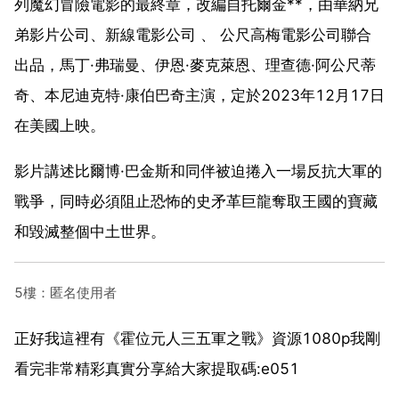
列魔幻冒險電影的最終章，改編自托爾金**，由華納兄
弟影片公司、新線電影公司 、 公尺高梅電影公司聯合
出品，馬丁·弗瑞曼、伊恩·麥克萊恩、理查德·阿公尺蒂
奇、本尼迪克特·康伯巴奇主演，定於2023年12月17日
在美國上映。
影片講述比爾博·巴金斯和同伴被迫捲入一場反抗大軍的
戰爭，同時必須阻止恐怖的史矛革巨龍奪取王國的寶藏
和毀滅整個中土世界。
5樓：匿名使用者
正好我這裡有《霍位元人三五軍之戰》資源1080p我剛
看完非常精彩真實分享給大家提取碼:e051