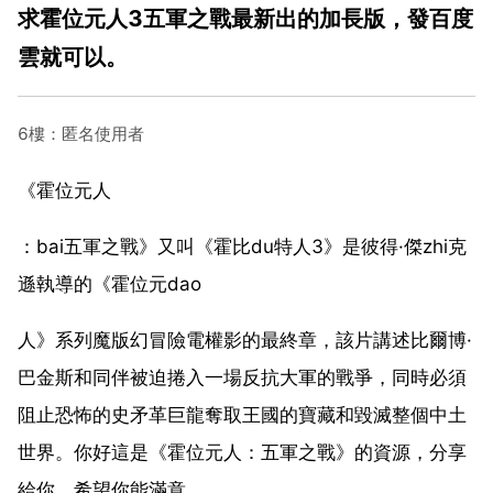
求霍位元人3五軍之戰最新出的加長版，發百度
雲就可以。
6樓：匿名使用者
《霍位元人
：bai五軍之戰》又叫《霍比du特人3》是彼得·傑zhi克
遜執導的《霍位元dao
人》系列魔版幻冒險電權影的最終章，該片講述比爾博·
巴金斯和同伴被迫捲入一場反抗大軍的戰爭，同時必須
阻止恐怖的史矛革巨龍奪取王國的寶藏和毀滅整個中土
世界。你好這是《霍位元人：五軍之戰》的資源，分享
給你，希望你能滿意