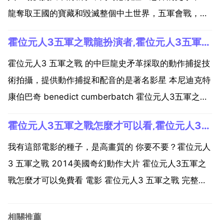
龍奪取王國的寶藏和毀滅整個中土世界，五軍會戰，爆
發在即！奇幻冒險的故事還在繼續，推薦給你，希望你
霍位元人3五軍之戰龍扮演者,霍位元人3五軍之戰男演員
喜歡 求 霍位元人3 五軍之戰 加長版 164分鐘版的！資
源，最好1080p！加長版的！164分鐘 10...
霍位元人3 五軍之戰 的中巨龍史矛革採取的動作捕捉技
術拍攝，提供動作捕捉和配音的是著名影星 本尼迪克特
康伯巴奇 benedict cumberbatch 霍位元人3五軍之戰
男演員 馬丁 弗瑞曼 飾 bilbo baggins簡介copy 主角 理
霍位元人3五軍之戰怎麼才可以看,霍位元人3五軍之戰怎麼才可以免費看
查德 阿公尺蒂奇 飾 thorin oakenshi...
我有這部電影的種子，是高畫質的 你要不要？霍位元人
3 五軍之戰 2014美國奇幻動作大片 霍位元人3五軍之
戰怎麼才可以免費看 電影 霍位元人3 五軍之戰 完整版
在哪兒才能.指環王 系列是在電腦上補看的，霍位元人
系列大熒幕上只看了 霍位元人2 史矛革之戰 完後腦子
相關推薦