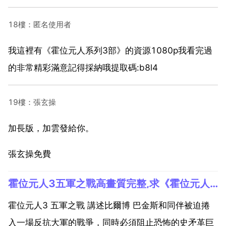
18樓：匿名使用者
我這裡有《霍位元人系列3部》的資源1080p我看完過
的非常精彩滿意記得採納哦提取碼:b8l4
19樓：張玄操
加長版，加雲發給你。
張玄操免費
霍位元人3五軍之戰高畫質完整,求《霍位元人3五軍之戰》加長版164分鐘版的！！資源，最好1080P！加長版的！164分鐘
霍位元人3 五軍之戰 講述比爾博 巴金斯和同伴被迫捲
入一場反抗大軍的戰爭，同時必須阻止恐怖的史矛革巨