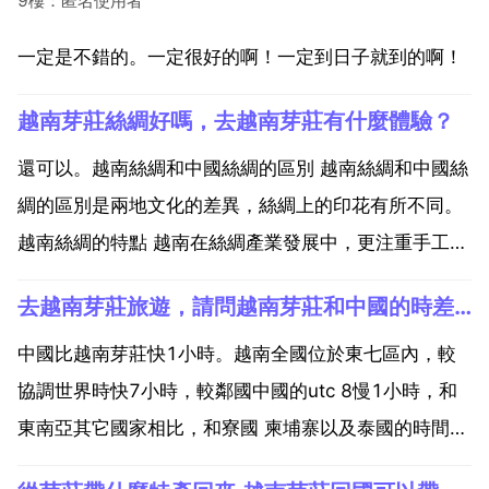
9樓：匿名使用者
一定是不錯的。一定很好的啊！一定到日子就到的啊！
越南芽莊絲綢好嗎，去越南芽莊有什麼體驗？
還可以。越南絲綢和中國絲綢的區別 越南絲綢和中國絲
綢的區別是兩地文化的差異，絲綢上的印花有所不同。
越南絲綢的特點 越南在絲綢產業發展中，更注重手工工
藝，與現代工業批量生產的絲綢製品相比，越南絲綢表
去越南芽莊旅遊，請問越南芽莊和中國的時差多少
面看起來略顯粗糙，而這些粗糙恰恰成為了工本和品位
的象徵。假的，不透氣，起球不說一燒就知道是假的，
中國比越南芽莊快1小時。越南全國位於東七區內，較
被騙了，...
協調世界時快7小時，較鄰國中國的utc 8慢1小時，和
東南亞其它國家相比，和寮國 柬埔寨以及泰國的時間一
致，但與馬來西亞 新加坡 香港則慢一小時。越南目前