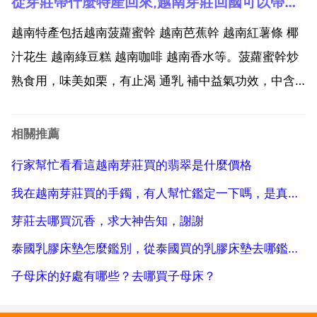
從芽莊帶什麼特產回來,越南芽莊回國可以帶哪些特產
沒有實行夏時制，所有地區全年使用同一時間。越南標
準時間目前採用utc 7為標準時間。由於越南和胡志...
越南特產包括越南菠蘿蜜幹 越南芭蕉幹 越南紅薯條 椰
汁花生 越南綠豆糕 越南咖啡 越南香水等。菠蘿蜜幹炒
熟食用，味美如栗，有止渴 通乳 補中益氣功效，中含
有豐富的醣類 蛋白質 b1 b2 b6 維生素c 礦物質 脂肪油
等，服用菠蘿蜜乾後能加強體內纖維蛋白的水解作用，
相關推薦
可將阻塞於組織與血管內的纖維蛋白及...
行家幫忙看看這越南芽莊買的翡翠是什麼價格
我在越南芽莊買的手鐲，有人幫忙鑑定一下嗎，是真是假？值多少錢
芽莊去哪買沉香，求大神告知，謝謝
泰國乳膠床墊怎麼鑑別，從泰國買的乳膠床墊去哪鑑定真偽
子母床的好處有哪些？去哪買子母床？