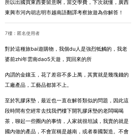
所以出國買東西要留意啊，當交學費，下次就懂，廣西
東興市河內胡志明市越南語翻譯考察旅遊為你解答！
7樓：匿名使用者
對於這種旅bai遊購物，我個du人是強烈牴觸的，我老
婆前zhi年雲南dao5天遊，買回來的所
內謂的金鑲玉，花了差容不多上萬，其實就是幾塊錢的
工廠產品，工藝品都算不上。
至於乳膠床墊，最近也一直在解答類似的問題，因此這
段時間有空經常去找我們樓下開乳膠床墊的老闆喝喝
茶，聊起一些圈內的事情，人家就很坦誠，我賣的就是
國內做的產品，不會宣稱是越南，或者泰國製造。不會