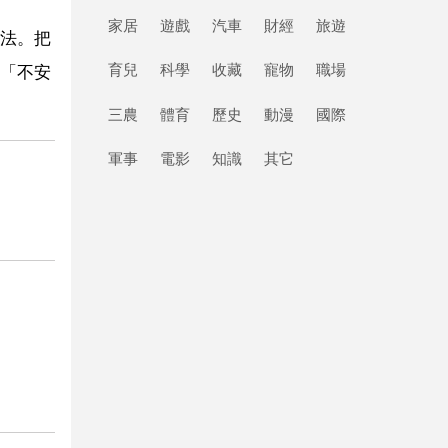
家居
遊戲
汽車
財經
旅遊
法。把
育兒
科學
收藏
寵物
職場
「不安
三農
體育
歷史
動漫
國際
軍事
電影
知識
其它