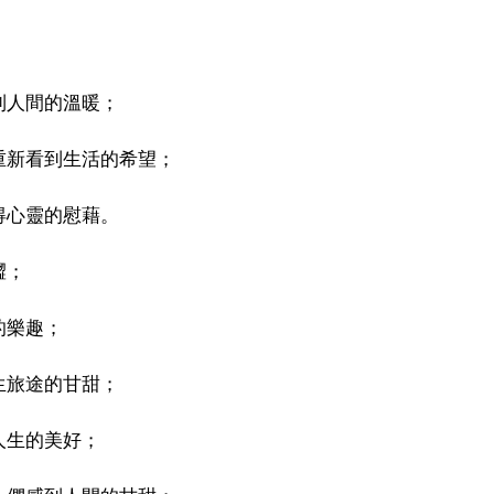
到人間的溫暖；
重新看到生活的希望；
得心靈的慰藉。
澀；
的樂趣；
生旅途的甘甜；
人生的美好；