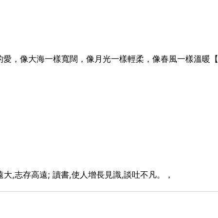
】母親的愛，像大海一樣寬闊，像月光一樣輕柔，像春風一樣溫暖【
遠大,志存高遠; 讀書,使人增長見識,談吐不凡。，