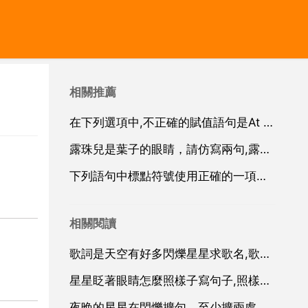
相關推薦
在下列選項中,不正確的賦值語句是At B n1 n2 n3 0C k i j不是判斷嗎？D a b c
露珠兒是葉子的眼睛，請仿寫兩句,露珠兒是葉子的眼睛,眨呀眨的好像說天亮了,真高興怎麼仿寫句子？
下列語句中標點符號使用正確的一項是2分請專業人士
相關閱讀
歌詞是天空有好多閃爍星星求歌名,歌詞裡有一句，閃爍的星星，是什麼歌，求解！！！！！！
星星眨著眼睛怎麼照樣子寫句子,照樣子，寫句子星星眨著眼睛。應該怎麼寫？
夜晚的星星在閃爍擴句，至少擴兩處