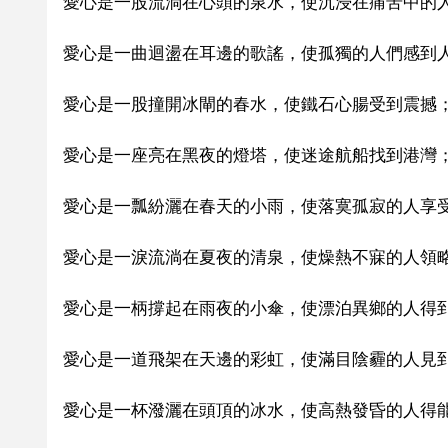
愛心是一股流淌在心頭的泉水，使沉浸在痛苦中的
愛心是一曲迴盪在耳邊的歌謠，使孤獨的人們感到
愛心是一股撞開冰閘的春水，使鐵石心腸受到震撼
愛心是一座亮在黑夜的燈塔，使迷途航船找到港灣
愛心是一瓢紛灑在春天的小雨，使落寞孤寂的人享
愛心是一淚流淌在夏夜的清泉，使燥熱不寐的人領
愛心是一柄撐起在雨夜的小傘，使漂泊異鄉的人得
愛心是一道飛架在天邊的彩虹，使滿目陰霾的人見
愛心是一杯潑灑在頭頂的冰水，使高熱發昏的人得