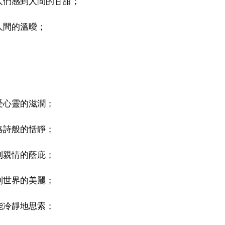
人們感到人間的甘甜；
人間的溫曖；
；
；
受心靈的滋潤；
略詩般的恬靜；
到親情的蔭庇；
到世界的美麗；
能冷靜地思索；