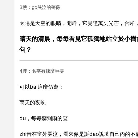
3樓：go哭泣的薔薇
太陽是天空的眼睛，開眸，它見證萬丈光芒，合眸
晴天的清晨，每每看見它孤獨地站立於小樹
句？
4樓：名字有辣麼重要
可以bai這麼仿寫：
雨天的夜晚
du，每每聽到雨的聲
zhi音在窗外哭泣，看來像是訴dao說著自己內的