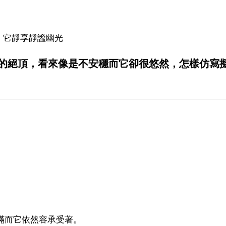
，它靜享靜謐幽光
的絕頂，看來像是不安穩而它卻很悠然，怎樣仿寫
不滿而它依然容承受著。