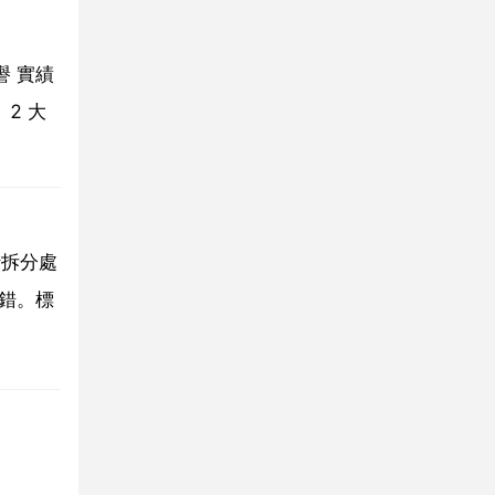
 實績
2 大
行拆分處
錯。標