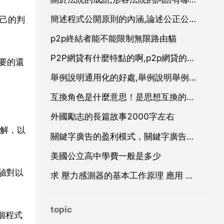
簡述程式公開原則的內涵,論述公正公平公開原則的內涵？
自己的判
p2p終結者能不能限制無限路由貓
P2P網貸有什麼特點的啊,p2p網貸的特點有哪些
要的還
舉例說明通用化的好處,舉例說明舉例子的說明方法有什麼好處
互換角色是什麼意思！是思想互換的意思嗎
外國勵志的長篇故事2000字左右
解，以
關鍵字廣告的盈利模式，關鍵字廣告廣告
美國公立高中學費一般是多少
驗對以
求 壓力感測器的基本工作原理 應用 和設計 方面的資料
topic
個程式