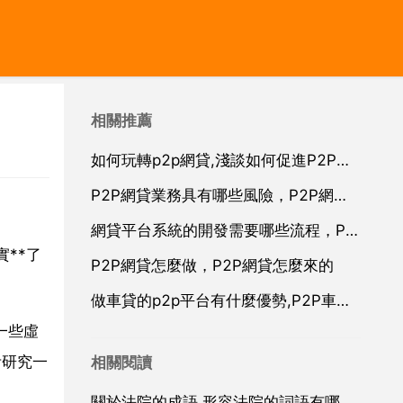
相關推薦
如何玩轉p2p網貸,淺談如何促進P2P網貸發展
P2P網貸業務具有哪些風險，P2P網貸風險有哪些
網貸平台系統的開發需要哪些流程，P2P網貸系統開發製作的流程是什麼？
**了
P2P網貸怎麼做，P2P網貸怎麼來的
做車貸的p2p平台有什麼優勢,P2P車貸平台有什麼好處
一些虛
考研究一
相關閱讀
關於法院的成語,形容法院的詞語有哪些？