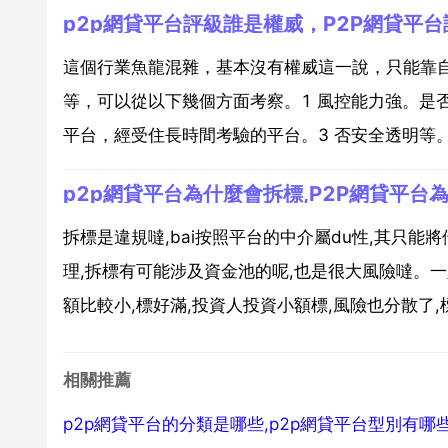
p2p網貸平台評級誰是權威，P2P網貸平
這個行業魚龍混雜，基本沒有權威這一說，只能靠自
等，可以從以下幾個方面考察。1 風控能力強。是否
平台，經受住長時間考驗的平台。3 否安全透明等。
p2p網貸平台為什麼會拆標,P2P網貸平台
拆標是違規噠,bai按照平台的中介屬du性,其只能將
理,拆標有可能涉及資金池的呢,也是很大風險噠。
額比較小,標好滿,投資人投資小額標,風險也分散了,標
相關推薦
p2p網貸平台的分類是哪些,p2p網貸平台型別有哪