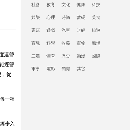
社會
教育
文化
健康
科技
娛樂
心理
時尚
數碼
美食
家居
遊戲
汽車
財經
旅遊
育兒
科學
收藏
寵物
職場
度運營
三農
體育
歷史
動漫
國際
範經營
軍事
電影
知識
其它
況，從
每一種
。
經步入