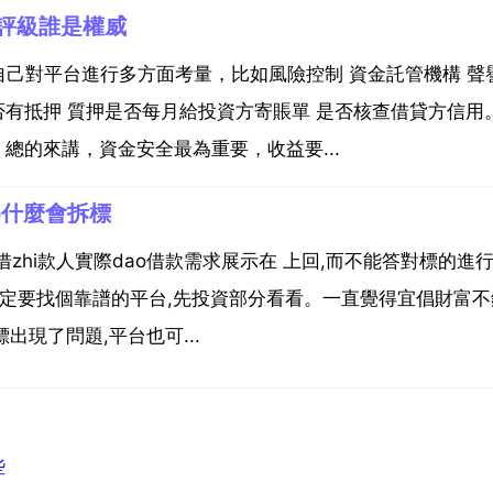
台評級誰是權威
己對平台進行多方面考量，比如風險控制 資金託管機構 聲譽
有抵押 質押是否每月給投資方寄賬單 是否核查借貸方信用。
總的來講，資金安全最為重要，收益要...
為什麼會拆標
借zhi款人實際dao借款需求展示在 上回,而不能答對標的進
一定要找個靠譜的平台,先投資部分看看。一直覺得宜倡財富不
出現了問題,平台也可...
些