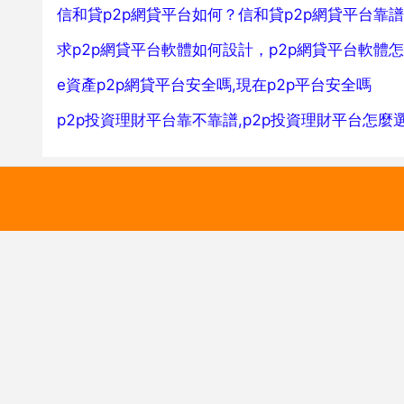
信和貸p2p網貸平台如何？信和貸p2p網貸平台靠
求p2p網貸平台軟體如何設計，p2p網貸平台軟體
e資產p2p網貸平台安全嗎,現在p2p平台安全嗎
p2p投資理財平台靠不靠譜,p2p投資理財平台怎麼